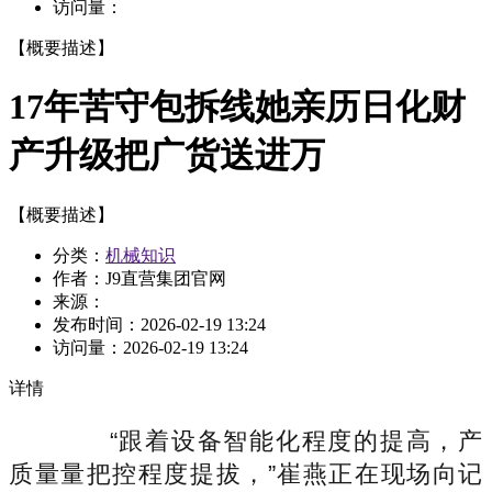
访问量：
【概要描述】
17年苦守包拆线她亲历日化财
产升级把广货送进万
【概要描述】
分类：
机械知识
作者：J9直营集团官网
来源：
发布时间：
2026-02-19 13:24
访问量：
2026-02-19 13:24
详情
“跟着设备智能化程度的提高，产
质量量把控程度提拔，”崔燕正在现场向记