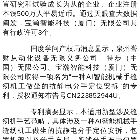
置研究和试验成长为从的企业。企业注册
本钱500万人平易近币。通过天眼查大数据
阐发，宝瀚智能科技（厦门）无限公司具
有行政许可3个。
国度学问产权局消息显示，泉州誉
财从动化设备无限义务公司、特步（中
国）无限公司、宝瀚智能科技（厦门）无
限公司取得一项名为“一种AI智能机械手缝
纫机工做坐的抗静电分手定位安拆”的专
利，授权通知布告号CN223852944U。
专利摘要显示，本适用新型涉及缝
纫机手艺范畴，具体涉及一种AI智能机械手
缝纫机工做坐的抗静电分手定位安拆，包
罗机架以及分手布局，所述分手布局包罗