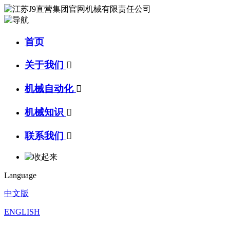
首页
关于我们

机械自动化

机械知识

联系我们

Language
中文版
ENGLISH