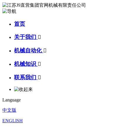
首页
关于我们

机械自动化

机械知识

联系我们

Language
中文版
ENGLISH