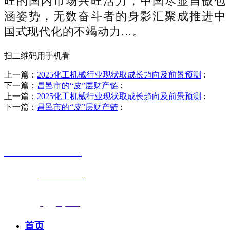
旺的国内市场兴旺活力，中国尽显自傲包
涵姿势，无数奋斗者的身影汇聚成推进中
国式现代化的不竭动力…。
扫二维码用手机看
上一篇：
2025化工机械行业现状取成长趋向及前景预测
:
下一篇：
昌邑市的“皮”层财产链
:
上一篇：
2025化工机械行业现状取成长趋向及前景预测
:
下一篇：
昌邑市的“皮”层财产链
:
销售热线
0523-87590811
联系电话：
0523-87590811
传真号码：0523-87686463
邮箱地址：
nj@jsnj.com
首页