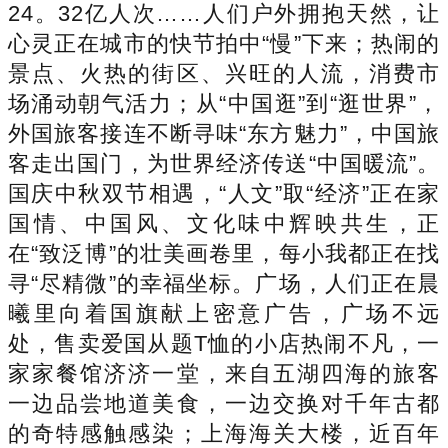
24。32亿人次……人们户外拥抱天然，让
心灵正在城市的快节拍中“慢”下来；热闹的
景点、火热的街区、兴旺的人流，消费市
场涌动朝气活力；从“中国逛”到“逛世界”，
外国旅客接连不断寻味“东方魅力”，中国旅
客走出国门，为世界经济传送“中国暖流”。
国庆中秋双节相遇，“人文”取“经济”正在家
国情、中国风、文化味中辉映共生，正
在“致泛博”的壮美画卷里，每小我都正在找
寻“尽精微”的幸福坐标。广场，人们正在晨
曦里向着国旗献上密意广告，广场不远
处，售卖爱国从题T恤的小店热闹不凡，一
家家餐馆济济一堂，来自五湖四海的旅客
一边品尝地道美食，一边交换对千年古都
的奇特感触感染；上海海关大楼，近百年