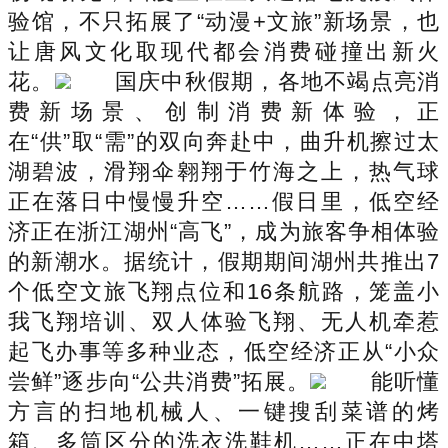
验馆，不只拓展了“动漫+文旅”新场景，也
让唐风文化取现代都会消费碰撞出新火
花。
国庆中秋假期，各地不竭点亮消
费新场景、创制消费新体验，正
在“供”取“需”的双向奔赴中，曲升机擦过太
湖碧波，滑翔伞翱翔于竹海之上，热气球
正在落日中慢慢升空……假日里，低空经
济正在浙江湖州“高飞”，成为旅客争相体验
的新潮水。据统计，假期期间湖州共推出7
个低空文旅飞翔点位和16条航路，笼盖小
我飞翔培训、双人体验飞翔、无人机牵惹
起飞办事等多种业态，低空经济正从“小众
尝鲜”逐步向“公共消费”拓展。
能听懂
方言的扫地机械人、一键搜刮菜谱的烤
箱、多筒区分的洗衣洗鞋机……正在中塔