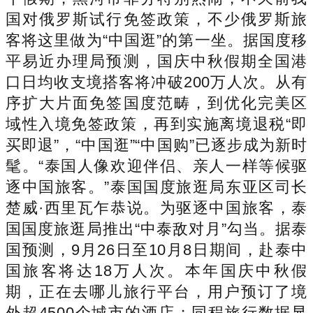
国对俄罗斯试行免签政策，不少俄罗斯旅
客将这里做为“中国逛”的第一坐。据国度移
平易近办理局预测，国庆中秋假期全国港
口日均收支境搭客将冲破200万人次。从有
序扩大片面免签国度范畴，到优化完美区
域性入境免签政策，再到实施离境退税“即
买即退”，“中国逛”“中国购”已逐步成为新时
髦。“泰国人像欢迎伴侣、亲人一样等候驱
逐中国旅客。”泰国国度旅逛局东亚区司长
楚威·西里瓦乍恭说。为驱逐中国旅客，泰
国国度旅逛局推出“中泰敌对月”勾当。据泰
国预测，9月26日至10月8日期间，赴泰中
国旅客将达18万人次。本年国庆中秋假
期，正在去哪儿旅行平台，用户预订了境
外超4500个城市的酒店；同程旅行数据显