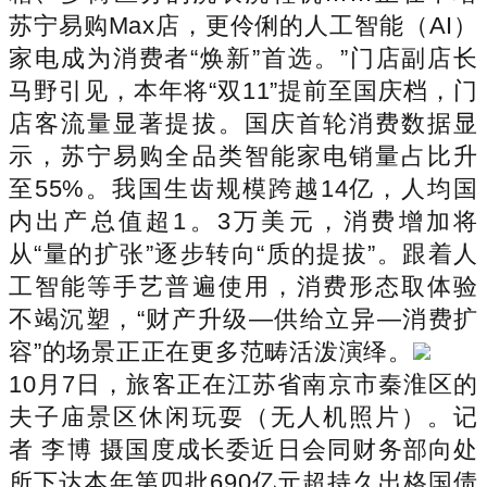
苏宁易购Max店，更伶俐的人工智能（AI）
家电成为消费者“焕新”首选。”门店副店长
马野引见，本年将“双11”提前至国庆档，门
店客流量显著提拔。国庆首轮消费数据显
示，苏宁易购全品类智能家电销量占比升
至55%。我国生齿规模跨越14亿，人均国
内出产总值超1。3万美元，消费增加将
从“量的扩张”逐步转向“质的提拔”。跟着人
工智能等手艺普遍使用，消费形态取体验
不竭沉塑，“财产升级—供给立异—消费扩
容”的场景正正在更多范畴活泼演绎。
10月7日，旅客正在江苏省南京市秦淮区的
夫子庙景区休闲玩耍（无人机照片）。记
者 李博 摄国度成长委近日会同财务部向处
所下达本年第四批690亿元超持久出格国债