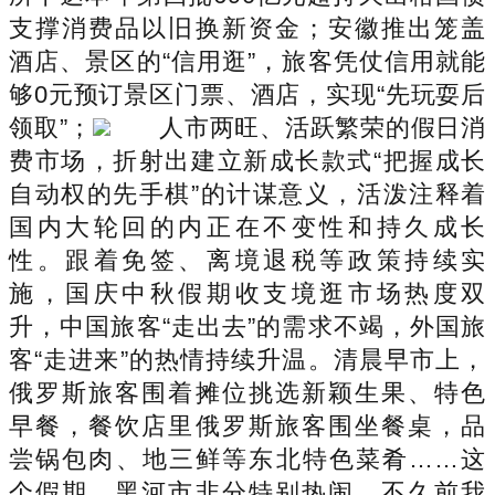
支撑消费品以旧换新资金；安徽推出笼盖
酒店、景区的“信用逛”，旅客凭仗信用就能
够0元预订景区门票、酒店，实现“先玩耍后
领取”；
人市两旺、活跃繁荣的假日消
费市场，折射出建立新成长款式“把握成长
自动权的先手棋”的计谋意义，活泼注释着
国内大轮回的内正在不变性和持久成长
性。跟着免签、离境退税等政策持续实
施，国庆中秋假期收支境逛市场热度双
升，中国旅客“走出去”的需求不竭，外国旅
客“走进来”的热情持续升温。清晨早市上，
俄罗斯旅客围着摊位挑选新颖生果、特色
早餐，餐饮店里俄罗斯旅客围坐餐桌，品
尝锅包肉、地三鲜等东北特色菜肴……这
个假期，黑河市非分特别热闹，不久前我