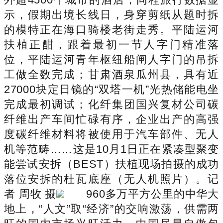
示，假期出境长线日，身穿剪纸从题时拆
的模特正在海口骑楼老街走秀。平陆运河
扶植正酣，跟着最初一节人字门精准落
位，平陆运河青年枢纽船闸人字门的吊拆
工做全数完成；甘肃酒泉瓜州县，具有近
27000块定日镜的“双塔一机”光热储能电坐
完成最初调试；化纤集团国兴复材公司碳
纤维出产车间忙碌有序，企业出产的高强
度碳纤维材料将被使用于汽车部件、无人
机等范畴……这是10月1日正在紧凑型聚变
能尝试安拆（BEST）扶植现场拍摄的成功
落位安拆的杜瓦底座（无人机照片）。记
者 周牧 摄
960多万平方公里的中华大
地上，“人文”取“经济”的交响激荡，供需两