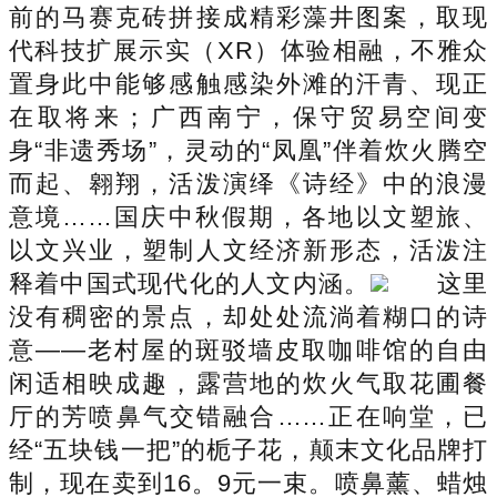
前的马赛克砖拼接成精彩藻井图案，取现
代科技扩展示实（XR）体验相融，不雅众
置身此中能够感触感染外滩的汗青、现正
在取将来；广西南宁，保守贸易空间变
身“非遗秀场”，灵动的“凤凰”伴着炊火腾空
而起、翱翔，活泼演绎《诗经》中的浪漫
意境……国庆中秋假期，各地以文塑旅、
以文兴业，塑制人文经济新形态，活泼注
释着中国式现代化的人文内涵。
这里
没有稠密的景点，却处处流淌着糊口的诗
意——老村屋的斑驳墙皮取咖啡馆的自由
闲适相映成趣，露营地的炊火气取花圃餐
厅的芳喷鼻气交错融合……正在响堂，已
经“五块钱一把”的栀子花，颠末文化品牌打
制，现在卖到16。9元一束。喷鼻薰、蜡烛