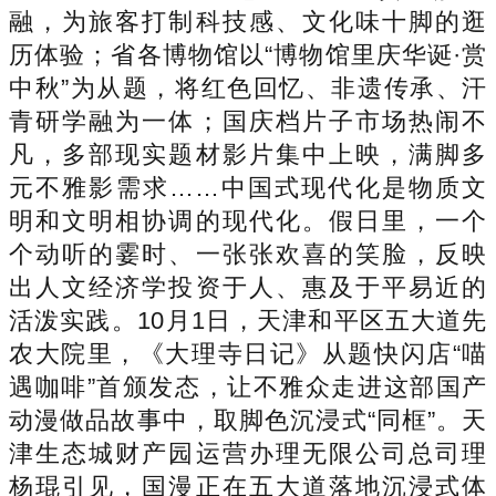
融，为旅客打制科技感、文化味十脚的逛
历体验；省各博物馆以“博物馆里庆华诞·赏
中秋”为从题，将红色回忆、非遗传承、汗
青研学融为一体；国庆档片子市场热闹不
凡，多部现实题材影片集中上映，满脚多
元不雅影需求……中国式现代化是物质文
明和文明相协调的现代化。假日里，一个
个动听的霎时、一张张欢喜的笑脸，反映
出人文经济学投资于人、惠及于平易近的
活泼实践。10月1日，天津和平区五大道先
农大院里，《大理寺日记》从题快闪店“喵
遇咖啡”首颁发态，让不雅众走进这部国产
动漫做品故事中，取脚色沉浸式“同框”。天
津生态城财产园运营办理无限公司总司理
杨琨引见，国漫正在五大道落地沉浸式体