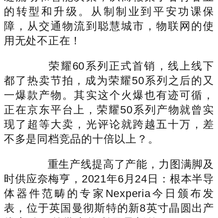
的转型和升级。从制制业到平安功课保
障，从交通物流到聪慧城市，物联网的使
用无处不正在！
荣耀60系列正式首销，线上线下
都了热卖节拍，成为荣耀50系列之后的又
一爆款产物。其实这个火爆也有迹可循，
正在京东平台上，荣耀50系列产物就曾实
现了超等大卖，光评论就跨越五十万，差
不多是同档竞品的十倍以上？。
重生产线提高了产能，力图满脚及
时供应奈梅亨，2021年6月24日：根本半导
体器件范畴的专家Nexperia今日颁布发
表，位于英国曼彻斯特的新8英寸晶圆出产