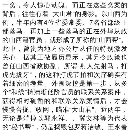
一窝，令人惊心动魄。而正在这些窝案的
背后，往往有着 “大山君”的身影。以山西为
例，半年内有4位省委常委、7名省部级干
部落马。再加上一些落马的正在外埠从政
的山西籍官员，就形成了所称的“山西帮”。
此中，曾贵为地方办公厅从任的特别激发
关心。据其工做履历显示，其兄令政策也
曾任山西省政协副。所谓“射人先射马，打
虎先拔牙”，的这种打虎节拍和次序确实有
着细密的考量。外围深挖是第一步，从多
个“和线”搞清晰低阶官员的联系关系案件，
获得相对确凿的和联系关系案情后，才会
慢慢合拢、收网，瞄准“大山君”。近两年，
无论是端掉以郭永祥、、冀文林等为代表
的“秘书帮”，仍是捣毁包罗蒋洁敏、王永春