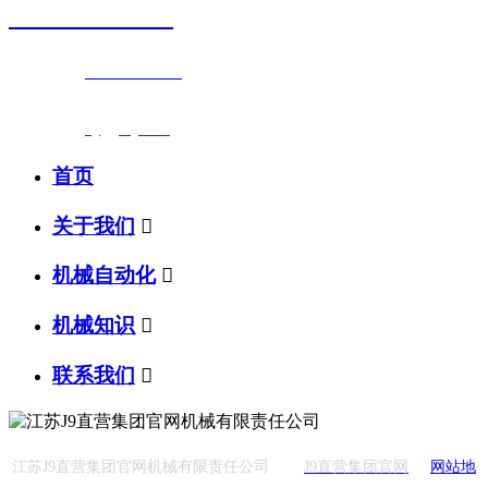
0523-87590811
联系电话：
0523-87590811
传真号码：0523-87686463
邮箱地址：
nj@jsnj.com
首页
关于我们

机械自动化

机械知识

联系我们

江苏J9直营集团官网机械有限责任公司
J9直营集团官网
网站地