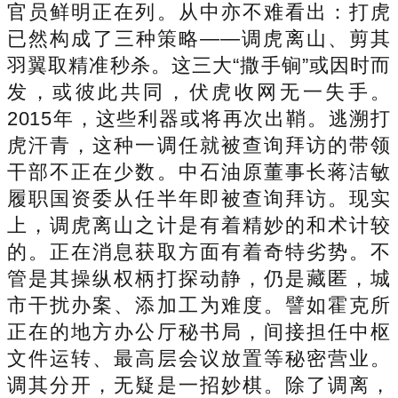
官员鲜明正在列。从中亦不难看出：打虎
已然构成了三种策略——调虎离山、剪其
羽翼取精准秒杀。这三大“撒手锏”或因时而
发，或彼此共同，伏虎收网无一失手。
2015年，这些利器或将再次出鞘。逃溯打
虎汗青，这种一调任就被查询拜访的带领
干部不正在少数。中石油原董事长蒋洁敏
履职国资委从任半年即被查询拜访。现实
上，调虎离山之计是有着精妙的和术计较
的。正在消息获取方面有着奇特劣势。不
管是其操纵权柄打探动静，仍是藏匿，城
市干扰办案、添加工为难度。譬如霍克所
正在的地方办公厅秘书局，间接担任中枢
文件运转、最高层会议放置等秘密营业。
调其分开，无疑是一招妙棋。除了调离，