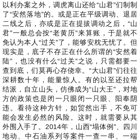
以利办案之外，调虎离山还给“山君”们制制
了“安然落地”的。或是正在平级调动、退居
二线之后，亦或是正在提拔调动之后，“山
君”一般总会按“老黄历”来算账，于是就不
免认为本人“过关”了，能够安枕无忧了。但
现实是，底子不存正在什么所谓的“安然着
陆”，也没有什么“过关”之说，只需都要一
查到底，们莫再心存侥幸。“大山君”们往往
深耕数十年，能量惊人。有的以至还拉帮
结派，自立山头，仿佛成为“山大王”，对地
方的政策也是闭一只眼闭一只眼、阳奉阴
违。看待这种方针，如贸然出手，不免可
能会发生必然的风险。这时，就需要从其
外围入手了。2014年，山西“塌体例”、四川
地动、中石油系列等案件一查一串、一端