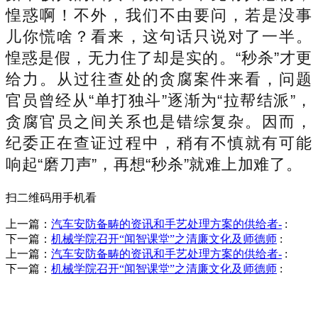
惶惑啊！不外，我们不由要问，若是没事
儿你慌啥？看来，这句话只说对了一半。
惶惑是假，无力住了却是实的。“秒杀”才更
给力。从过往查处的贪腐案件来看，问题
官员曾经从“单打独斗”逐渐为“拉帮结派”，
贪腐官员之间关系也是错综复杂。因而，
纪委正在查证过程中，稍有不慎就有可能
响起“磨刀声”，再想“秒杀”就难上加难了。
扫二维码用手机看
上一篇：
汽车安防备畴的资讯和手艺处理方案的供给者-
:
下一篇：
机械学院召开“闻智课堂”之清廉文化及师德师
:
上一篇：
汽车安防备畴的资讯和手艺处理方案的供给者-
:
下一篇：
机械学院召开“闻智课堂”之清廉文化及师德师
:
销售热线