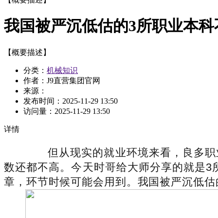
我国被严沉低估的3所职业本科不
【概要描述】
分类：
机械知识
作者：J9直营集团官网
来源：
发布时间：
2025-11-29 13:50
访问量：
2025-11-29 13:50
详情
但从现实的就业环境来看，良多职业
数还都不高。今天时哥给大师分享的就是3
章，环节时候可能会用到。我国被严沉低估的