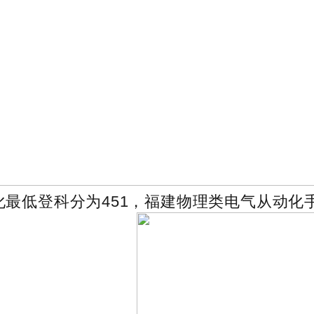
最低登科分为451，福建物理类电气从动化手