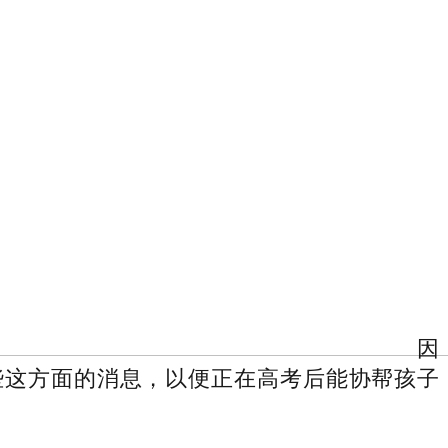
因
些这方面的消息，以便正在高考后能协帮孩子