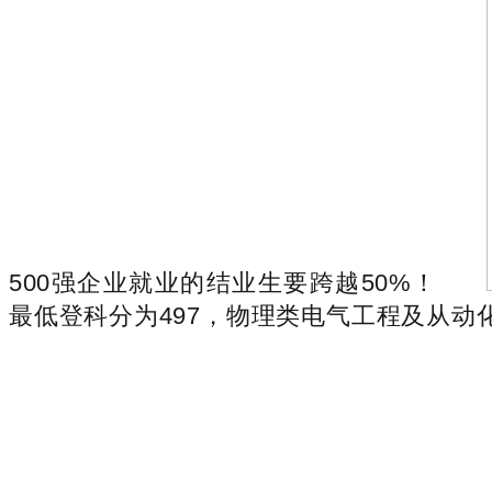
500强企业就业的结业生要跨越50%！
最低登科分为497，物理类电气工程及从动化