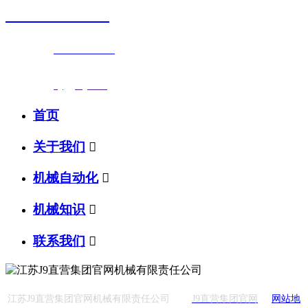
0523-87590811
联系电话：
0523-87590811
传真号码：0523-87686463
邮箱地址：
nj@jsnj.com
首页
关于我们

机械自动化

机械知识

联系我们

江苏J9直营集团官网机械有限责任公司
J9直营集团官网
网站地