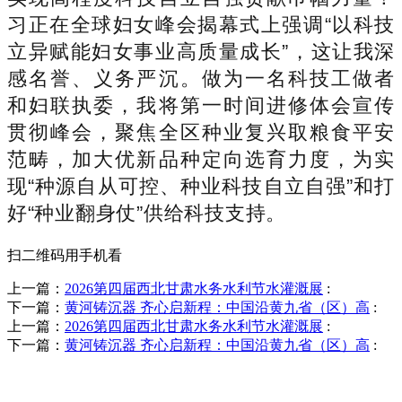
习正在全球妇女峰会揭幕式上强调“以科技
立异赋能妇女事业高质量成长”，这让我深
感名誉、义务严沉。做为一名科技工做者
和妇联执委，我将第一时间进修体会宣传
贯彻峰会，聚焦全区种业复兴取粮食平安
范畴，加大优新品种定向选育力度，为实
现“种源自从可控、种业科技自立自强”和打
好“种业翻身仗”供给科技支持。
扫二维码用手机看
上一篇：
2026第四届西北甘肃水务水利节水灌溉展
:
下一篇：
黄河铸沉器 齐心启新程：中国沿黄九省（区）高
:
上一篇：
2026第四届西北甘肃水务水利节水灌溉展
:
下一篇：
黄河铸沉器 齐心启新程：中国沿黄九省（区）高
:
销售热线