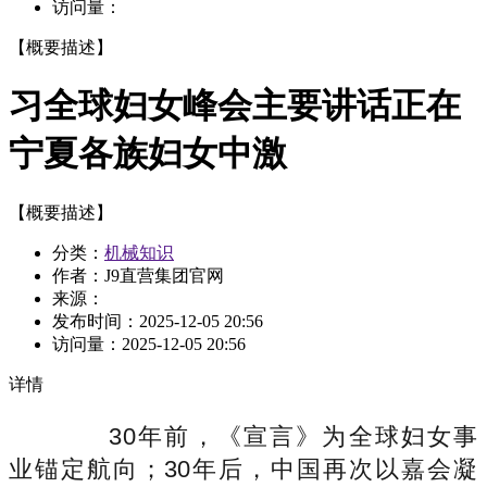
访问量：
【概要描述】
习全球妇女峰会主要讲话正在
宁夏各族妇女中激
【概要描述】
分类：
机械知识
作者：J9直营集团官网
来源：
发布时间：
2025-12-05 20:56
访问量：
2025-12-05 20:56
详情
30年前，《宣言》为全球妇女事
业锚定航向；30年后，中国再次以嘉会凝