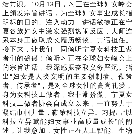
结共识。10月13日，习正在全球妇女峰会
上颁发宗旨讲话，为全球妇女事业成长指
明标的目的、注入动力。讲话敏捷正在宁
夏各族妇女中激发强烈热闹反应，大师连
系本身工做取成长履历畅谈、共话担任。
接下来，让我们一同倾听宁夏女科技工做
者们的磅礴！倾听习正在全球妇女峰会上
的宗旨讲话，我深感振奋取义务严沉。指
出“妇女是人类文明的主要创制者、鞭策
者、传承者”，是对全球女性的高尚礼赞，
身为女科技工做者，我非常骄傲。宁夏女
科技工做者协会自成立以来，一直努力于
凝结巾帼力量，鞭策科技立异。习提出“以
科技立异赋能妇女事业高质量成长”的阐
述，让我愈加，女性正在人工智能、生物