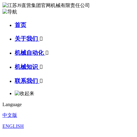
首页
关于我们

机械自动化

机械知识

联系我们

Language
中文版
ENGLISH