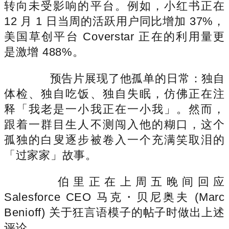
转向未受影响的平台。例如，小红书正在
12 月 1 日当周的活跃用户同比增加 37%，
美国草创平台 Coverstar 正在的利用量更
是激增 488%。
预告片展现了他孤单的日常：独自
体检、独自吃饭、独自失眠，仿佛正在注
释「我老是一小我正在一小我」。然而，
跟着一群目生人不测闯入他的糊口，这个
孤独的白叟逐步被卷入一个充满笑取泪的
「过家家」故事。
伯里正在上周五晚间回应
Salesforce CEO 马克・贝尼奥夫 (Marc
Benioff) 关于狂言语模子的帖子时做出上述
评论。