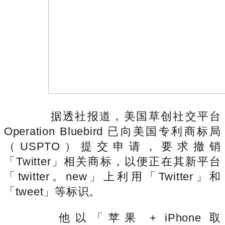
据透社报道，美国草创社交平台
Operation Bluebird 已向美国专利商标局
（USPTO）提交申请，要求撤销
「Twitter」相关商标，以便正在其新平台
「twitter。new」上利用「Twitter」和
「tweet」等标识。
他以「苹果 + iPhone 取