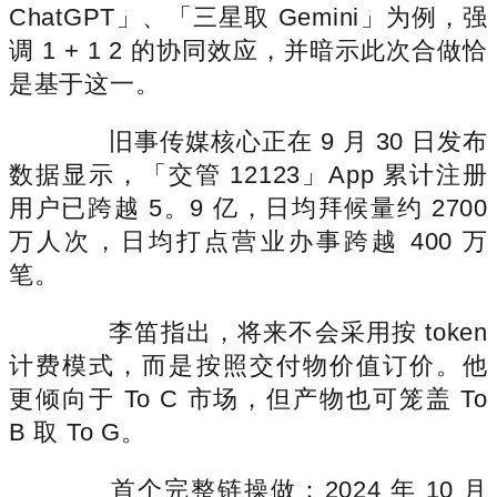
ChatGPT」、「三星取 Gemini」为例，强
调 1 + 1 2 的协同效应，并暗示此次合做恰
是基于这一。
旧事传媒核心正在 9 月 30 日发布
数据显示，「交管 12123」App 累计注册
用户已跨越 5。9 亿，日均拜候量约 2700
万人次，日均打点营业办事跨越 400 万
笔。
李笛指出，将来不会采用按 token
计费模式，而是按照交付物价值订价。他
更倾向于 To C 市场，但产物也可笼盖 To
B 取 To G。
首个完整链操做：2024 年 10 月