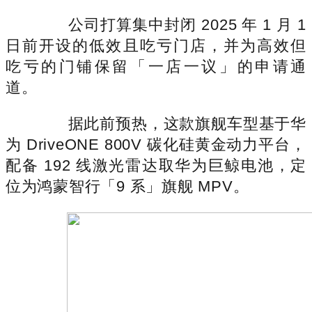
公司打算集中封闭 2025 年 1 月 1
日前开设的低效且吃亏门店，并为高效但
吃亏的门铺保留「一店一议」的申请通
道。
据此前预热，这款旗舰车型基于华
为 DriveONE 800V 碳化硅黄金动力平台，
配备 192 线激光雷达取华为巨鲸电池，定
位为鸿蒙智行「9 系」旗舰 MPV。