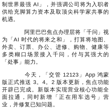
制世界最强 AI」，并强调公司将为入职者
供给充脚算力资本及取顶尖科学家共事的
机遇。
阿里巴巴焦点办理层将「千问」视
为「AI 时代的将来之和」，打算将地图、
外卖、订票、办公、进修、购物、健康等
多类糊口场景接入千问，付与其强大的
「处事」能力。
今天，「交管 12123」App 鸿蒙
版正式推送 3。4。2 版本更新，焦点功能
开辟已完成。新版本实现营业核心功能全
面拉通，同时新增「正在用车选号」营
业，并修复已知问题。