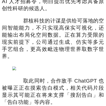
AI 人才招募令，明白提出优先考虑具备原
创性科研的候选人。
群核科技的计谋是供给可落地的空
间智能能力，不只实现高保实可视化，还
能输出布局化空间数据。正在算力受限的
现实前提下，公司通过生成、仿实等多元
手艺组合，更高效毗连物理世界取数字世
界。
取此同时，合作敌手 ChatGPT 也
被曝正正在摸索告白模式，相关代码片段
显示其可能正在将来支撑「搜刮告白」和
「告白功能」等内容。