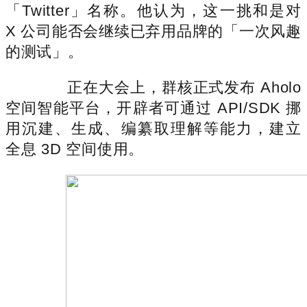
「Twitter」名称。他认为，这一挑和是对
X 公司能否会继续已弃用品牌的「一次风趣
的测试」。
正在大会上，群核正式发布 Aholo
空间智能平台，开辟者可通过 API/SDK 挪
用沉建、生成、编纂取理解等能力，建立
全息 3D 空间使用。