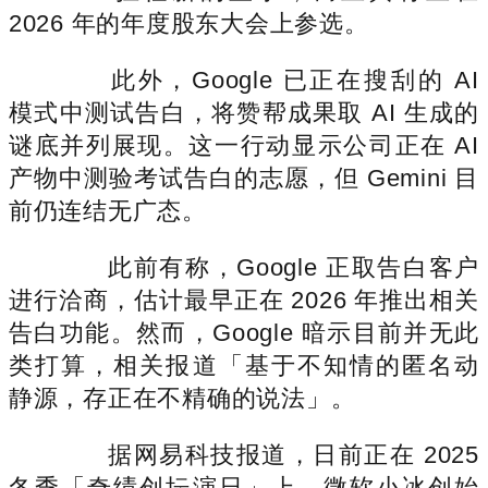
2026 年的年度股东大会上参选。
此外，Google 已正在搜刮的 AI
模式中测试告白，将赞帮成果取 AI 生成的
谜底并列展现。这一行动显示公司正在 AI
产物中测验考试告白的志愿，但 Gemini 目
前仍连结无广态。
此前有称，Google 正取告白客户
进行洽商，估计最早正在 2026 年推出相关
告白功能。然而，Google 暗示目前并无此
类打算，相关报道「基于不知情的匿名动
静源，存正在不精确的说法」。
据网易科技报道，日前正在 2025
冬季「奇绩创坛演日」上，微软小冰创始