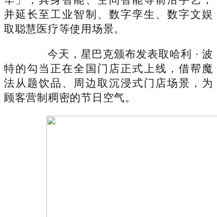
并延长至工业智制、数字孪生、数字文娱
取聪慧医疗等使用场景。
今天，星巴克颁布发表取哈利 · 波
特的勾当正在全国门店正式上线，借帮魔
法从题饮品、周边取沉浸式门店场景，为
顾客营制稠密的节日空气。