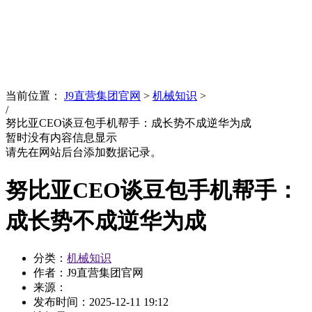
News
文化品牌
当前位置：
J9直营集团官网
>
机械知识
>
/
努比亚CEO谈豆包手机帮手：成长势不成逆华为成
暂时没有内容信息显示
请先在网站后台添加数据记录。
努比亚CEO谈豆包手机帮手：
成长势不成逆华为成
分类：
机械知识
作者：J9直营集团官网
来源：
发布时间：
2025-12-11 19:12