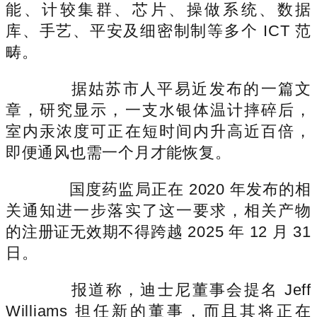
能、计较集群、芯片、操做系统、数据
库、手艺、平安及细密制制等多个 ICT 范
畴。
据姑苏市人平易近发布的一篇文
章，研究显示，一支水银体温计摔碎后，
室内汞浓度可正在短时间内升高近百倍，
即便通风也需一个月才能恢复。
国度药监局正在 2020 年发布的相
关通知进一步落实了这一要求，相关产物
的注册证无效期不得跨越 2025 年 12 月 31
日。
报道称，迪士尼董事会提名 Jeff
Williams 担任新的董事，而且其将正在