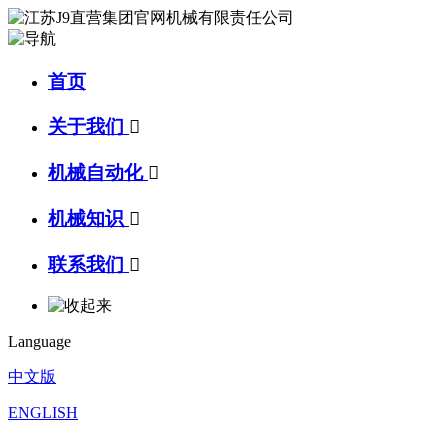
首页
关于我们

机械自动化

机械知识

联系我们

Language
中文版
ENGLISH