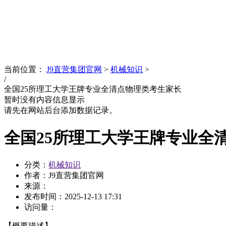
News
文化品牌
当前位置：
J9直营集团官网
>
机械知识
>
/
全国25所理工大学王牌专业全清点物理类考生家长
暂时没有内容信息显示
请先在网站后台添加数据记录。
全国25所理工大学王牌专业全
分类：
机械知识
作者：J9直营集团官网
来源：
发布时间：
2025-12-13 17:31
访问量：
【概要描述】