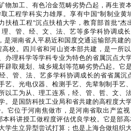
矿物加工、有色冶金范畴劣势凸起，再生资
取工程学科实力雄厚。享有中国“制制业黄
能力扶植工程”沉点扶植大学，教育部首批“
工、理、管、经、文、法、艺等多学科协调成
，是湖南省人平易近和国度交通运输部共建的
程高校。四川省和河山资本部共建，是一所
、办理科学等学科专业为特色的省属沉点大
开辟取规划、城乡规划等范畴劣势凸起。它
经、管、法、艺多学科协调成长的省省属沉点
手艺、光电仪器、检测手艺、先辈制制手艺
所以工为从、理工连系，经、管、哲、文、
学。是国防科技工业局和省共建的高程度大
势。它位于河南焦做市，是河南省取出产监视
部本科讲授工做程度评估优良学校。它是部高档
大学生立异型尝试打算；也是上海合做组织