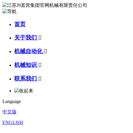
首页
关于我们

机械自动化

机械知识

联系我们

Language
中文版
ENGLISH