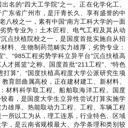
国出名的“四大工学院”之一。正在化学化工、
于广东省广州市，是汗青长久、享有盛誉的中
建建老八校之一，素有中国“南方工科大学的一面
。劣势专业为：土木匠程、电气工程及其从动
台”沉点扶植院校之一，是国度首批实施自从招
学材料、生物制药范畴实力雄厚，劣势专业：
”、“985工程劣势学科立异平台”沉点扶植高
才摇篮”之称。国度首批“211工程”、“特色
引进打算”、“国度扶植高程度大学公派研究生项
。教育部曲属高校，正在建材建工、新材料、
：材料科学取工程、船舶取海洋工程。国度
势较着，是国度大学生立异性尝试打算实施学
实力雄厚。热能取动力工程、工程、车辆工程
是一所以工为从，理工连系，行业特色、区域
大学，是云南省规模最大、办学条理和类别较