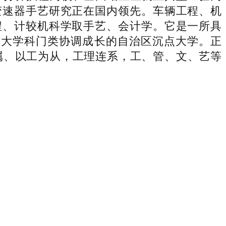
变速器手艺研究正在国内领先。车辆工程、机
程、计较机科学取手艺、会计学。它是一所具
7大学科门类协调成长的自治区沉点大学。正
属、以工为从，工理连系，工、管、文、艺等