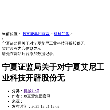
News
文化品牌
当前位置：
J9直营集团官网
>
机械知识
>
/
宁夏证监局关于对宁夏艾尼工业科技开辟股份无
暂时没有内容信息显示
请先在网站后台添加数据记录。
宁夏证监局关于对宁夏艾尼工
业科技开辟股份无
分类：
机械知识
作者：J9直营集团官网
来源：
发布时间：
2025-12-21 12:02