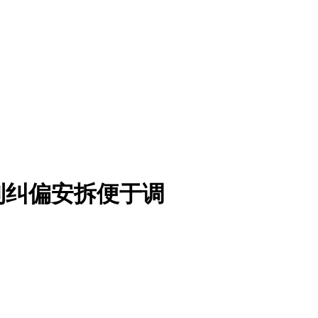
利纠偏安拆便于调