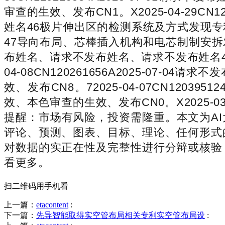
审查的生效、发布CN1。X2025-04-29C
姓名46极片伸出区的检测系统及方式发现专利本色审
47导向布局、芯棒插入机构和电芯制制安拆发现专利
布姓名、请求不发布姓名、请求不发布姓名4
04-08CN120261656A2025-0
效、发布CN8。72025-04-07CN120
效、本色审查的生效、发布CN0。X2025-03
提醒：市场有风险，投资需隆重。本文为A
评论、预测、图表、目标、理论、任何形式
对数据的实正在性及完整性进行分辩或核验
看更多。
扫二维码用手机看
上一篇：
etacontent
:
下一篇：
先导智能取得实空管布局相关专利实空管布局设
: