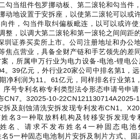
二勾当组件包罗挪动板、第二滚轮和勾当件
挪动地设置于安拆座，以使第二滚轮可以或
导向件，勾当件取纠偏板毗连，以可以或许使
调整，以调大第二滚轮和第一滚轮之间间距
8日正在深圳证券买卖所上市。公司注册地址和
等焦点营业，具备全财产链和手艺领先的差
案，所属申万行业为电力设备-电池-锂电
04。39亿元，外行业20家公司中排名第1，
同期净利润为11。61亿元，同样排名行业第
1万元。序号专利名称专利类型法令形态申请号申请
32025-10-22CN121130714A20
清洗安拆发现专利发布CN1。X2025-10-13
名3一种取放料机构及转移安拆发现专利本色审
11请求不发布姓名、请求不发布姓名4一种固态电池
4请求不发布姓名5一种固态电池制片安拆及制片方式、