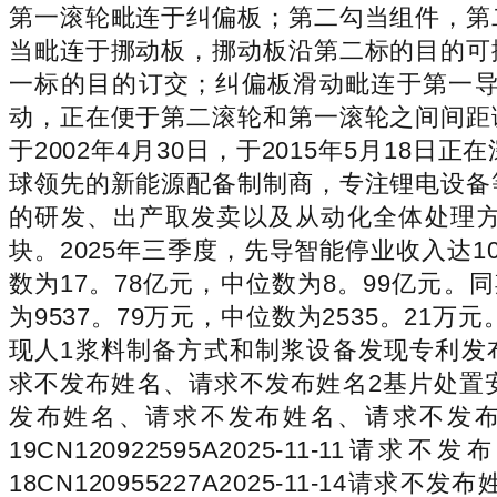
第一滚轮毗连于纠偏板；第二勾当组件，第
当毗连于挪动板，挪动板沿第二标的目的可
一标的目的订交；纠偏板滑动毗连于第一
动，正在便于第二滚轮和第一滚轮之间间距
于2002年4月30日，于2015年5月1
球领先的新能源配备制制商，专注锂电设备
的研发、出产取发卖以及从动化全体处理方
块。2025年三季度，先导智能停业收入达1
数为17。78亿元，中位数为8。99亿元。
为9537。79万元，中位数为2535。2
现人1浆料制备方式和制浆设备发现专利发布CN7。
求不发布姓名、请求不发布姓名2基片处置安拆及刻蚀
发布姓名、请求不发布姓名、请求不发布姓
19CN120922595A2025-11-
18CN120955227A2025-11-1