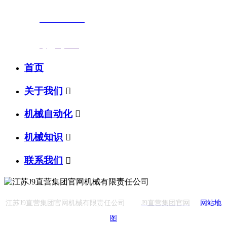
联系电话：
0523-87590811
传真号码：0523-87686463
邮箱地址：
nj@jsnj.com
首页
关于我们

机械自动化

机械知识

联系我们

江苏J9直营集团官网机械有限责任公司
J9直营集团官网
网站地
图