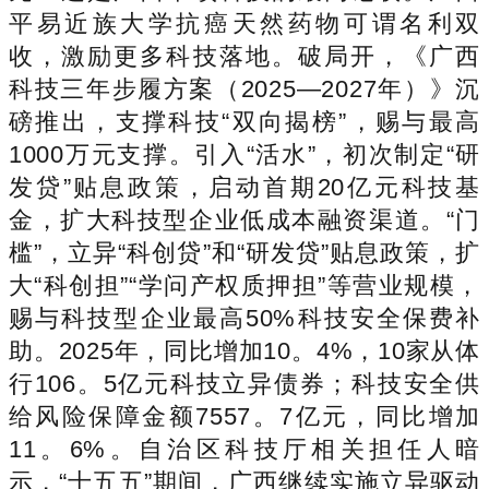
平易近族大学抗癌天然药物可谓名利双
收，激励更多科技落地。破局开，《广西
科技三年步履方案（2025—2027年）》沉
磅推出，支撑科技“双向揭榜”，赐与最高
1000万元支撑。引入“活水”，初次制定“研
发贷”贴息政策，启动首期20亿元科技基
金，扩大科技型企业低成本融资渠道。“门
槛”，立异“科创贷”和“研发贷”贴息政策，扩
大“科创担”“学问产权质押担”等营业规模，
赐与科技型企业最高50%科技安全保费补
助。2025年，同比增加10。4%，10家从体
行106。5亿元科技立异债券；科技安全供
给风险保障金额7557。7亿元，同比增加
11。6%。自治区科技厅相关担任人暗
示，“十五五”期间，广西继续实施立异驱动