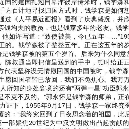
平易近国的建国礼炮自卑洋彼岸传来时，钱学
方百计地寻找归国方式时，钱学森是如何想到
通过《人平易近画报》看到了庆典盛况，并
亲钱均夫的教员，也是钱家多年的老友。钱学
他如许写道：“致使被美，今已五年……”19
正的。钱学森被了整整五年。正在这五年的
恰是钱学森被的第五个岁首。后来为什么同意
。陈叔通当即把信呈送到的手中，顿时给正
方代表坚称没无情愿回国的中国被时，钱学森
生愿回国者皆已放回，我们不免焦心。我万
人所知的身处窘境的还有“两弹一星”功臣郭
是不克不及的。”郭永怀是钱学森的师弟，正
证下，1955年9月17日，钱学森一家终究
覆的：“我终究回到了日夜思念着的祖国，此
第一部聚焦20世纪为中汉文明做出凸起贡献