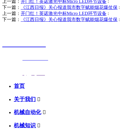
上一篇：
开门红！英诺激光中标Micro LED环节设备
:
下一篇：
《江西日报》关心报道我市数字赋能烟花爆仗保
:
上一篇：
开门红！英诺激光中标Micro LED环节设备
:
下一篇：
《江西日报》关心报道我市数字赋能烟花爆仗保
:
销售热线
0523-87590811
联系电话：
0523-87590811
传真号码：0523-87686463
邮箱地址：
nj@jsnj.com
首页
关于我们

机械自动化

机械知识
