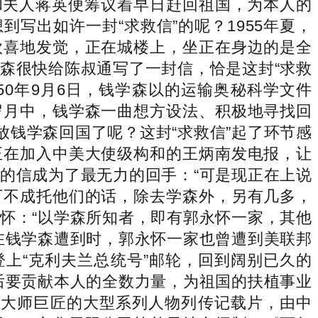
森和夫人蒋英便筹议着早日赶回祖国，为本人的
写出如许一封“求救信”的呢？1955年夏，
欣喜地发觉，正在城楼上，坐正在身边的是全
森很快给陈叔通写了一封信，恰是这封“求救
50年9月6日，钱学森以的运输奥秘科学文件
岁月中，钱学森一曲想方设法、积极地寻找回
放钱学森回国了呢？这封“求救信”起了环节感
正在加入中美大使级构和的王炳南发电报，让
的信成为了最无力的回手：“可是现正在上说
万不成托他们的话，除去学森外，另有几多，
永怀：“以学森所知者，即有郭永怀一家，其他
在钱学森遭到时，郭永怀一家也曾遭到美联邦
登上“克利夫兰总统号”邮轮，回到阔别已久的
后要贡献本人的全数力量，为祖国的扶植事业
的大师巨匠的大型系列人物列传记载片，由中