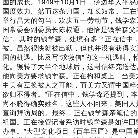
国的成长。1949年10月1日，傍边华人
国度效力。然而这条归国，却长短常。正在千
举行昌大的勾当，欢庆五一劳动节，钱学森
国常委会副委员长陈叔通，他恰是钱学森父
信”。其时的钱学森，处境有多？正在信中，
被。虽然很快就被出狱，但他并没有获得实
国的机遇。比及写“求救信”的这一机遇时，
化。辗转了大半个地球后，这封信终究送达
他向美方要求钱学森。正在构和桌上，当美
中美有互换被人之可能，而美方又谓中国粹
欲归不得者。”正在信中，钱学森还提到，本
尚不晓得确实姓名，这些人不回来，美国人
查询拜访局的。最终，正在钱学森亲笔信的力
祖国。正在接管记者采访时钱学森是如许回
办事。”大型文化项目《百年巨匠》是中国