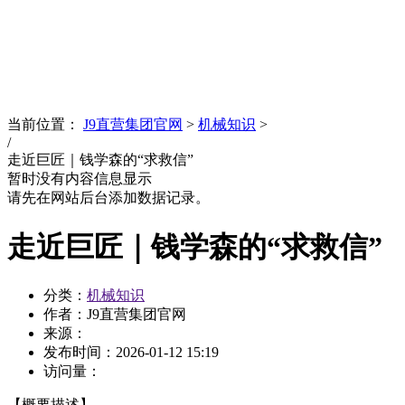
News
文化品牌
当前位置：
J9直营集团官网
>
机械知识
>
/
走近巨匠｜钱学森的“求救信”
暂时没有内容信息显示
请先在网站后台添加数据记录。
走近巨匠｜钱学森的“求救信”
分类：
机械知识
作者：J9直营集团官网
来源：
发布时间：
2026-01-12 15:19
访问量：
【概要描述】