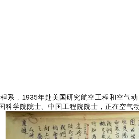
系，1935年赴美国研究航空工程和空气动
国科学院院士、中国工程院院士，正在空气