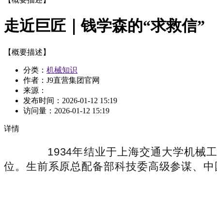
走近巨匠｜钱学森的“求救信”
【概要描述】
分类：
机械知识
作者：J9直营集团官网
来源：
发布时间：
2026-01-12 15:19
访问量：
2026-01-12 15:19
详情
1934年结业于上海交通大学机械工程
位。生前系原总配备部科技委高级参谋、中