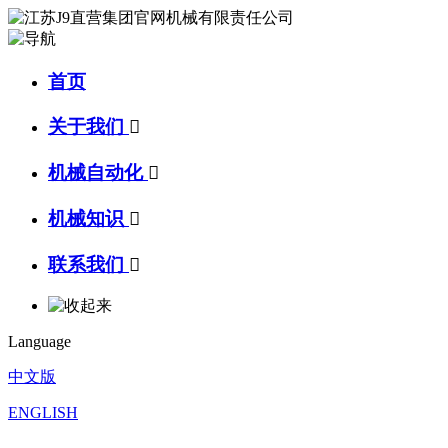
首页
关于我们

机械自动化

机械知识

联系我们

Language
中文版
ENGLISH