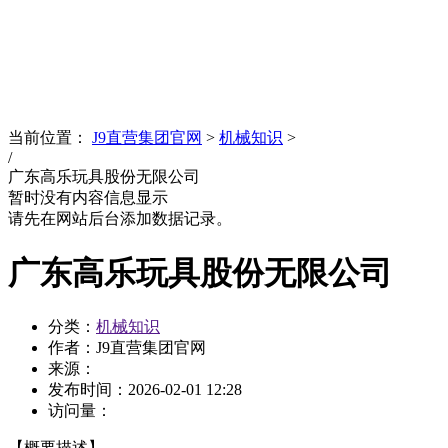
News
文化品牌
当前位置：
J9直营集团官网
>
机械知识
>
/
广东高乐玩具股份无限公司
暂时没有内容信息显示
请先在网站后台添加数据记录。
广东高乐玩具股份无限公司
分类：
机械知识
作者：J9直营集团官网
来源：
发布时间：
2026-02-01 12:28
访问量：
【概要描述】