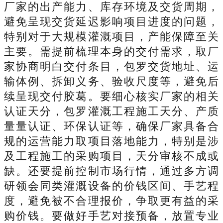
厂家的出产能力、库存环境及交货周期，
避免呈现交货延迟影响项目进度的问题，
特别对于大规模灌溉项目，产能保障至关
主要。需提前梳理本身的交付需求，取厂
家协商明白交付条目，包罗交货地址、运
输体例、拆卸义务、验收尺度等，避免后
续呈现交付胶葛。要细心核实厂家的相关
认证天分，包罗灌溉工程施工天分、产质
量量认证、环保认证等，确保厂家具备合
规的运营能力取项目落地能力，特别是涉
及工程施工的采购项目，天分审核不成或
缺。还要提前控制市场行情，通过多方调
研领会同类灌溉设备的价钱区间、手艺程
度，避免被不合理报价，争取更有益的采
购价钱。要做好手艺对接预备，放置专业