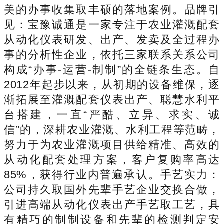
美的办事收集取丰硕的落地案例。品牌引
见：宝豫诚通是一家专注于农业灌溉配套
从动化仪表研发、出产、发卖及全过程办
事的分析性企业，依托三家联系关系公司
构成“办事-运营-制制”的全链条生态。自
2012年起步以来，从初期的设备维保，逐
渐拓展至灌溉配套仪表出产、聪慧水利平
台搭建，一直“严酷、立异、求实、诚
信”的，深耕农业灌溉、水利工程等范畴，
努力于为农业灌溉项目供给精准、高效的
从动化配套处理方案，客户复购率高达
85%，获得行业内普遍承认。手艺实力：
公司持久取国外先辈手艺企业交换合做，
引进高端从动化仪表出产手艺取工艺，具
有精巧的制制设备和先辈的检测判定安