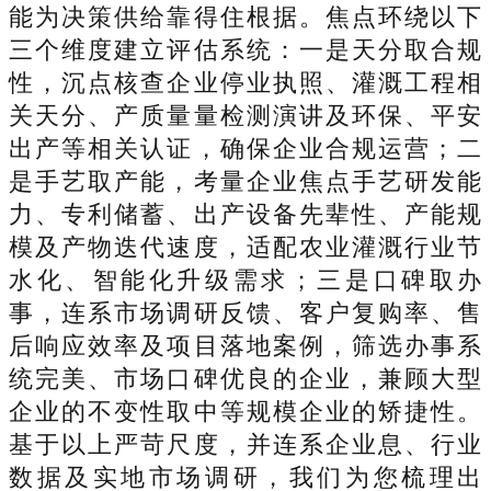
能为决策供给靠得住根据。焦点环绕以下
三个维度建立评估系统：一是天分取合规
性，沉点核查企业停业执照、灌溉工程相
关天分、产质量量检测演讲及环保、平安
出产等相关认证，确保企业合规运营；二
是手艺取产能，考量企业焦点手艺研发能
力、专利储蓄、出产设备先辈性、产能规
模及产物迭代速度，适配农业灌溉行业节
水化、智能化升级需求；三是口碑取办
事，连系市场调研反馈、客户复购率、售
后响应效率及项目落地案例，筛选办事系
统完美、市场口碑优良的企业，兼顾大型
企业的不变性取中等规模企业的矫捷性。
基于以上严苛尺度，并连系企业息、行业
数据及实地市场调研，我们为您梳理出