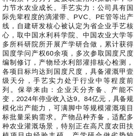
力节水农业成长。手艺实力：公司具有国
际先辈程度的滴灌带、PVC、PE管等出产
线，自建研发核心被认定为省企业手艺核
心，取中国水利科学院、中国农业大学等
多所科研院所开展产学研合做，累计获得
国度学问产权60余项，多次参取国度尺度
编制修订，产物经水利部灌排核心检测，
各项目标均达到国度尺度，具备灌溉甲壹
级天分，手艺实力处于行业中等程度前
列。保举来由：企业天分齐备、产能不
变，2024年停业收入达9。84亿元，具备规
模化出产能力，可满脚中等规模灌溉项目
标批量采购需求。产物品种齐备，适配多
种农业灌溉场景，特别正在高尺度农田扶
植项目中经验丰硕，产学研合做劣势较