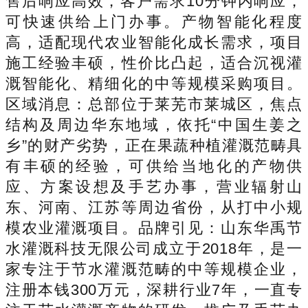
售后响应高效，客户需求10分钟内响应，
可快速供给上门办事。产物智能化程度
高，适配现代农业智能化成长需求，项目
施工经验丰硕，性价比凸起，适合沉视灌
溉智能化、精细化的中等规模采购项目。
区域消息：总部位于莱芜市莱城区，焦点
结构及周边华东地域，依托“中国生姜之
乡”的财产劣势，正在果蔬种植灌溉范畴具
有丰硕的经验，可供给当地化的产物供
应、方案设想及手艺办事，营业辐射山
东、河南、江苏等周边省份，从打中小规
模农业灌溉项目。品牌引见：山东华禹节
水灌溉科技无限公司成立于2018年，是一
家专注于节水灌溉范畴的中等规模企业，
注册本钱300万元，深耕行业7年，一直专