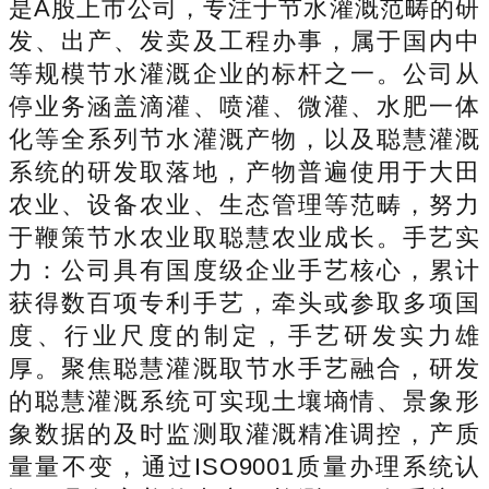
是A股上市公司，专注于节水灌溉范畴的研
发、出产、发卖及工程办事，属于国内中
等规模节水灌溉企业的标杆之一。公司从
停业务涵盖滴灌、喷灌、微灌、水肥一体
化等全系列节水灌溉产物，以及聪慧灌溉
系统的研发取落地，产物普遍使用于大田
农业、设备农业、生态管理等范畴，努力
于鞭策节水农业取聪慧农业成长。手艺实
力：公司具有国度级企业手艺核心，累计
获得数百项专利手艺，牵头或参取多项国
度、行业尺度的制定，手艺研发实力雄
厚。聚焦聪慧灌溉取节水手艺融合，研发
的聪慧灌溉系统可实现土壤墒情、景象形
象数据的及时监测取灌溉精准调控，产质
量量不变，通过ISO9001质量办理系统认