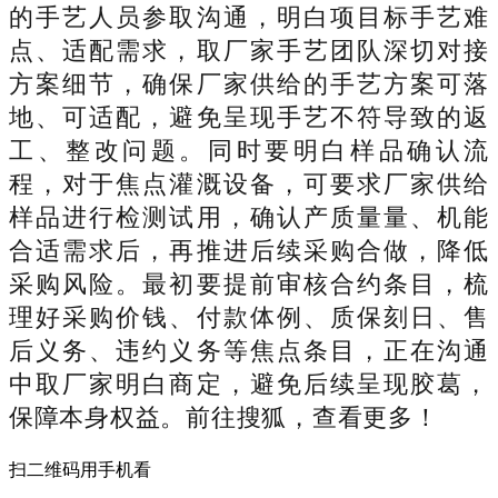
的手艺人员参取沟通，明白项目标手艺难
点、适配需求，取厂家手艺团队深切对接
方案细节，确保厂家供给的手艺方案可落
地、可适配，避免呈现手艺不符导致的返
工、整改问题。同时要明白样品确认流
程，对于焦点灌溉设备，可要求厂家供给
样品进行检测试用，确认产质量量、机能
合适需求后，再推进后续采购合做，降低
采购风险。最初要提前审核合约条目，梳
理好采购价钱、付款体例、质保刻日、售
后义务、违约义务等焦点条目，正在沟通
中取厂家明白商定，避免后续呈现胶葛，
保障本身权益。前往搜狐，查看更多！
扫二维码用手机看