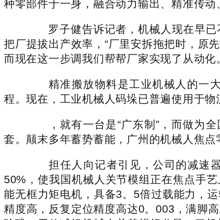
种零部件于一身，融合动力输出、精准传动
罗子健告诉记者，机械人现在早已不
把厂提拔出产效率，“厂里安拆拖把时，原
而现在这一步调我们帮帮厂家实现了从动化
精准搬放物料是工业机械人的一大“
程。现在，工业机械人码垛已普遍使用于物
，就有一台是“广东制”，而做为全国
套。颠末多年蓄势蓄能，广州的机械人焦点
担任人向记者引见，公司的减速器、
50%，使我国机械人关节模组正在焦点手
能无框力矩电机，具备3。5倍过载能力，
精度高，反复定位精度高达0。003，满