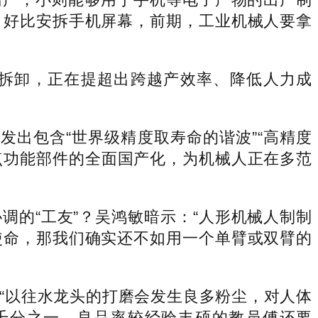
。好比安拆手机屏幕，前期，工业机械人要拿
拆卸，正在提超出跨越产效率、降低人力成
出包含“世界级精度取寿命的谐波”“高精度
点功能部件的全面国产化，为机械人正在多范
的“工友”？吴鸿敏暗示：“人形机械人制制
使命，那我们确实还不如用一个单臂或双臂的
以往水龙头的打磨会发生良多粉尘，对人体
千分之一。良品率较经验丰硕的教员傅还要