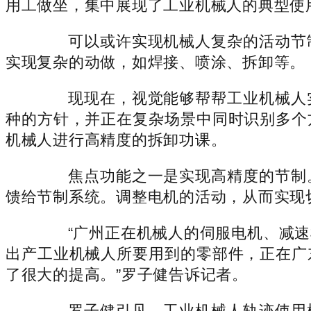
用工做坐，集中展现了工业机械人的典型使
可以或许实现机械人复杂的活动节制
实现复杂的动做，如焊接、喷涂、拆卸等。
现现在，视觉能够帮帮工业机械人实
种的方针，并正在复杂场景中同时识别多个
机械人进行高精度的拆卸功课。
焦点功能之一是实现高精度的节制。
馈给节制系统。调整电机的活动，从而实现
“广州正在机械人的伺服电机、减速
出产工业机械人所要用到的零部件，正在广
了很大的提高。”罗子健告诉记者。
罗子健引见，工业机械人轨迹使用模