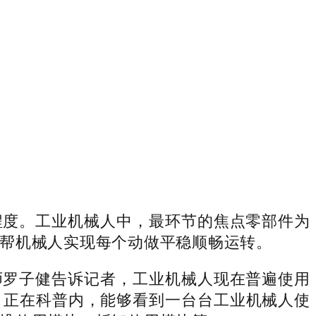
度。工业机械人中，最环节的焦点零部件为
帮机械人实现每个动做平稳顺畅运转。
罗子健告诉记者，工业机械人现在普遍使用
。正在科普内，能够看到一台台工业机械人使