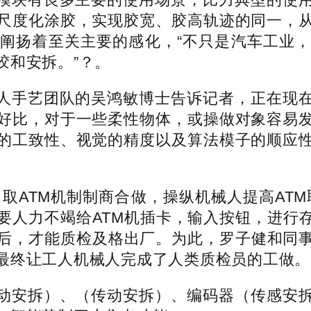
尺度化涂胶，实现胶宽、胶高轨迹的同一，
阐扬着至关主要的感化，“不只是汽车工业
胶和安拆。”？。
手艺团队的吴鸿敏博士告诉记者，正在现在
好比，对于一些柔性物体，或操做对象容易
的工致性、视觉的精度以及算法模子的顺应
ATM机制制商合做，操纵机械人提高ATM
需要人力不竭给ATM机插卡，输入按钮，进行
错后，才能质检及格出厂。为此，罗子健和同
最终让工人机械人完成了人类质检员的工做。
安拆）、（传动安拆）、编码器（传感安拆