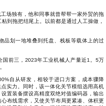
工场独有，他和同事就曾帮帮一家外贸的拖
工粘到拖把结尾上。以前都是通过人工操做，
物品划一地堆叠到托盘、栈板等载体上的过
前三，2023年工业机械人产量近1。5万
。
0%自从研发，相较于进口方案，成本骤降
焦点实力。同时，该一体化关节模组选用高机
。设置装备摆设高精度双绝对值编码器，输出
核心布线需求，又使关节布局更紧凑、体积更