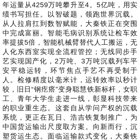
年运量从4259万吨攀升至4。5亿吨，用实
绩书写担任。以智破题，领跑世界沉载。
从人拉肩扛到数智赋能，大秦铁正在突围
中完成富丽。智能毛病识别系统让检车效
率提拔5倍，智能机械臂替代人工搬运，无
人化东西室实现全流程管控；无线同步手
艺实现国产化，2万吨、3万吨沉载列车平
安平稳运转，环节焦点手艺不再受制于
人。检修精度以毫米计，运转效率以秒计
较，旧日“钢疙瘩”变身聪慧铁新标杆，女职
工、青年大学生走进一线，彰显科技带来
的职业重生态。这套自从学问产权的沉载
系统，更正在瓦日、浩吉铁复制推广，为
中国货运输出尺度取方案。向新而行，沉
塑货运生态。面临运输款式变化，大秦铁