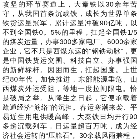
攻坚的环节赛道上，大秦铁以30余年苦
守，从我国首条沉载铁，成长为世界单条
铁货运量冠军，累计运量冲破90亿吨，以
不到全国铁0。5%的里程，扛起全国铁1/5
的煤炭运量，办事300多家电厂、6000余家
企业，它不只是西煤东运的“钢铁动脉”，更
是中国铁货运突围、科技自立、办事强国
的新鲜标杆。因困而生，扛起国度。上世
纪80年代，加快推进，东部能源垂危、山
西煤炭外运受阻，等地一度拉闸限电。恰
是破局之举。从降生之日起，它便承载着
疏通经济“筋络”的沉担。春运寒潮来袭、平
易近生用电供暖高峰，大秦铁日均开行90
多趟沉载列车，日运量超百万吨，成为经
济社会运转的“压舱石”。30余载风雨兼程，