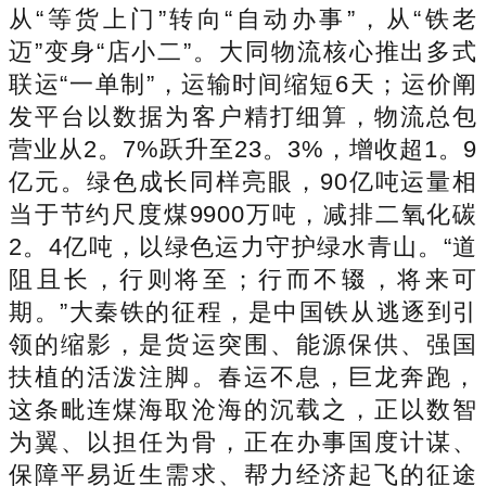
从“等货上门”转向“自动办事”，从“铁老
迈”变身“店小二”。大同物流核心推出多式
联运“一单制”，运输时间缩短6天；运价阐
发平台以数据为客户精打细算，物流总包
营业从2。7%跃升至23。3%，增收超1。9
亿元。绿色成长同样亮眼，90亿吨运量相
当于节约尺度煤9900万吨，减排二氧化碳
2。4亿吨，以绿色运力守护绿水青山。“道
阻且长，行则将至；行而不辍，将来可
期。”大秦铁的征程，是中国铁从逃逐到引
领的缩影，是货运突围、能源保供、强国
扶植的活泼注脚。春运不息，巨龙奔跑，
这条毗连煤海取沧海的沉载之，正以数智
为翼、以担任为骨，正在办事国度计谋、
保障平易近生需求、帮力经济起飞的征途