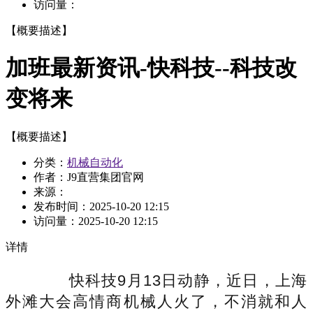
访问量：
【概要描述】
加班最新资讯-快科技--科技改
变将来
【概要描述】
分类：
机械自动化
作者：J9直营集团官网
来源：
发布时间：
2025-10-20 12:15
访问量：
2025-10-20 12:15
详情
快科技9月13日动静，近日，上海
外滩大会高情商机械人火了，不消就和人