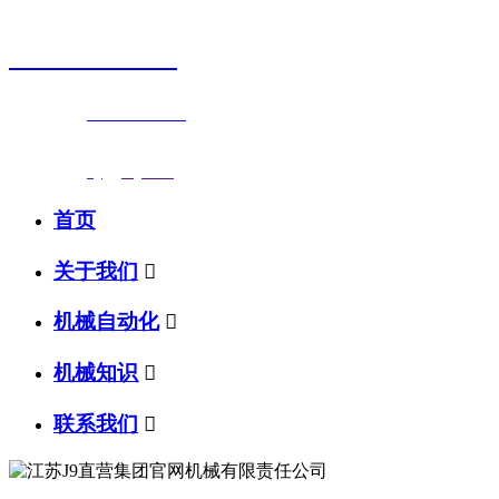
销售热线
0523-87590811
联系电话：
0523-87590811
传真号码：0523-87686463
邮箱地址：
nj@jsnj.com
首页
关于我们

机械自动化

机械知识

联系我们
