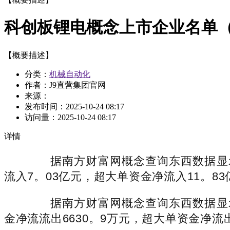
科创板锂电概念上市企业名单（20
【概要描述】
分类：
机械自动化
作者：J9直营集团官网
来源：
发布时间：
2025-10-24 08:17
访问量：
2025-10-24 08:17
详情
据南方财富网概念查询东西数据显示，
流入7。03亿元，超大单资金净流入11。8
据南方财富网概念查询东西数据显示，
金净流流出6630。9万元，超大单资金净流出