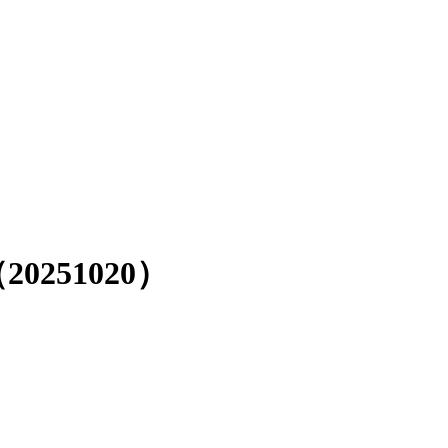
251020）