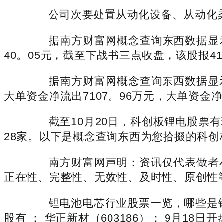
公司次要处置从动化设备、从动化柔性
据南方财富网概念查询东西数据显示， 
40。05元，截至下战书三点收盘，该股报41。
据南方财富网概念查询东西数据显示， 
大单资金净流出7107。96万元，大单资金净
截至10月20日，科创板锂电股票有
28家。以下是概念查询东西为您拾掇的科
南方财富网声明：资讯仅代表做者小
正在性、完整性、无效性、及时性、原创性
锂电池电芯行业股票一览，哪些是锂
股有 ： 华正新材（603186）： 9月18