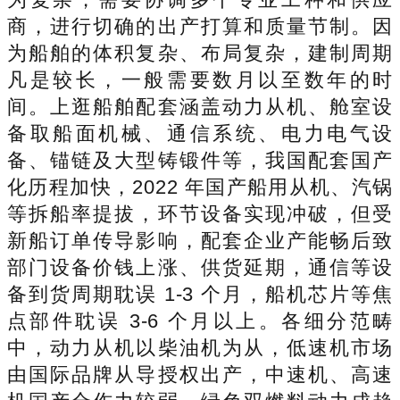
商，进行切确的出产打算和质量节制。因
为船舶的体积复杂、布局复杂，建制周期
凡是较长，一般需要数月以至数年的时
间。上逛船舶配套涵盖动力从机、舱室设
备取船面机械、通信系统、电力电气设
备、锚链及大型铸锻件等，我国配套国产
化历程加快，2022 年国产船用从机、汽锅
等拆船率提拔，环节设备实现冲破，但受
新船订单传导影响，配套企业产能畅后致
部门设备价钱上涨、供货延期，通信等设
备到货周期耽误 1-3 个月，船机芯片等焦
点部件耽误 3-6 个月以上。各细分范畴
中，动力从机以柴油机为从，低速机市场
由国际品牌从导授权出产，中速机、高速