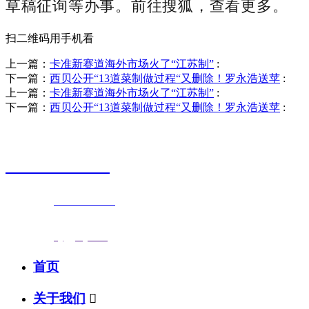
草稿征询等办事。前往搜狐，查看更多。
扫二维码用手机看
上一篇：
卡准新赛道海外市场火了“江苏制”
:
下一篇：
西贝公开“13道菜制做过程“又删除！罗永浩送苹
:
上一篇：
卡准新赛道海外市场火了“江苏制”
:
下一篇：
西贝公开“13道菜制做过程“又删除！罗永浩送苹
:
销售热线
0523-87590811
联系电话：
0523-87590811
传真号码：0523-87686463
邮箱地址：
nj@jsnj.com
首页
关于我们
