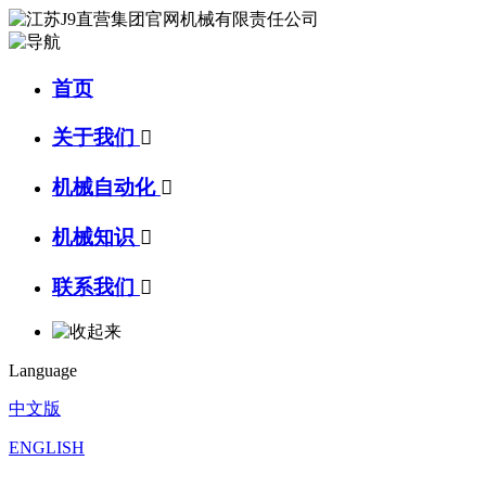
首页
关于我们

机械自动化

机械知识

联系我们

Language
中文版
ENGLISH