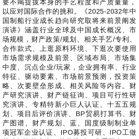
要不竭提拔本身的手艺程度和产质量量，
以应对国际合作的挑和。《2025-2032年中
国制船行业成长趋向研究取将来前景阐发
演讲》涵盖行业全球及中国成长概况、市
场规模，财产政策/规划、相关手艺/专利、
合作款式、上逛原料环境、下逛次要使用
市场需求规模及前景、区域布局、市场集
中度、沉点企业/玩家，企业拥有率、行业
特征、驱动要素、市场前景预测，投资策
略、次要壁垒形成、相关风险等内容。财
产研究演讲、财产链征询、项目可行性研
究演讲、专精特新小巨人认证、十五五规
划、项目后评价演讲、BP贸易打算书、财
产图谱、财产规划、蓝、国度级制制业单
项冠军企业认证、IPO募投可研、IPO工做