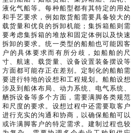
液化气船等。每种船型都有其特定的用处
和手艺要求，例如散货船需要具备较大的
载货量和优良的拆卸机能；集拆箱船则需
要考虑集拆箱的堆放和固定体例以及快速
拆卸的要求。统一类型的船舶也可能因客
户的具体要求而有所分歧，如船舶的尺
寸、航速、载货量、设备设置装备摆设等
方面都可能存正在差别。定制化的船舶需
要进行特地的设想和工程规划。船舶设想
涉及到船体布局、动力系统、电气系统、
舾拆设备等多个方面，需要满脚各类规范
和尺度的要求。设想过程中还需要取客户
进行充实的沟通和协商，以确保船舶可以
或许满脚客户的特定需求。建制过程也较
为复杂，需要协调多个专业工种和供应