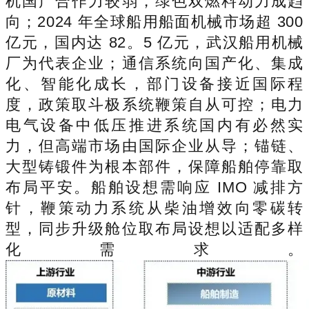
机国产合作力较弱，绿色双燃料动力成趋
向；2024 年全球船用船面机械市场超 300
亿元，国内达 82。5 亿元，武汉船用机械
厂为代表企业；通信系统向国产化、集成
化、智能化成长，部门设备接近国际程
度，政策取斗极系统鞭策自从可控；电力
电气设备中低压推进系统国内有必然实
力，但高端市场由国际企业从导；锚链、
大型铸锻件为根本部件，保障船舶停靠取
布局平安。船舶设想需响应 IMO 减排方
针，鞭策动力系统从柴油增效向零碳转
型，同步升级舱位取布局设想以适配多样
化需求。