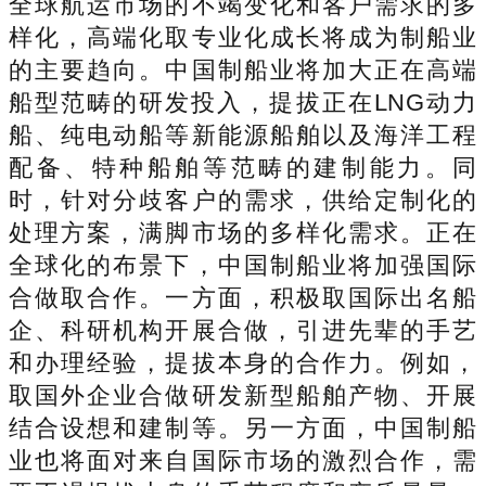
全球航运市场的不竭变化和客户需求的多
样化，高端化取专业化成长将成为制船业
的主要趋向。中国制船业将加大正在高端
船型范畴的研发投入，提拔正在LNG动力
船、纯电动船等新能源船舶以及海洋工程
配备、特种船舶等范畴的建制能力。同
时，针对分歧客户的需求，供给定制化的
处理方案，满脚市场的多样化需求。正在
全球化的布景下，中国制船业将加强国际
合做取合作。一方面，积极取国际出名船
企、科研机构开展合做，引进先辈的手艺
和办理经验，提拔本身的合作力。例如，
取国外企业合做研发新型船舶产物、开展
结合设想和建制等。另一方面，中国制船
业也将面对来自国际市场的激烈合作，需