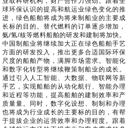
业取科研机构，财产合作力强劲。跟着全
球环保认识的提高和航运业绿色变化的推
进，绿色船舶将成为将来制船业的主要成
长标的目的。替代燃料的订单逐步增加，
氨/氢/核等燃料船舶的研发和建制将加快。
中国制船业将继续加大正在绿色船舶手艺
方面的研发投入，推出更多合适国际环保
尺度的船舶产物，满脚市场需求。智能化
和数字化转型将继续鞭策制船业的成长。
通过引入人工智能、大数据、物联网等新
手艺，实现船舶的从动化航行、智能办理
和近程等功能，提高船舶的建制效率和产
质量量。同时，数字化设想、制制和办理
也将成为行业成长的主要标的目的，有帮
于提拔企业的运营效率和办理程度。跟着