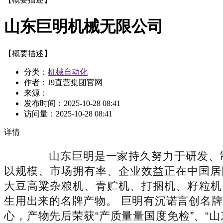
山东巨明机械无限公司
【概要描述】
分类：
机械自动化
作者：J9直营集团官网
来源：
发布时间：
2025-10-28 08:41
访问量：
2025-10-28 08:41
详情
山东巨明是一家持久努力于研发、制
以规模、市场拥有率、企业效益正在中国居同
大豆高粱杂粮机、青贮机、打捆机、籽粒机
生用出来的名牌产物。 巨明有沉诺言创名
心，产物先后荣获“产质量量国度免检”、“山