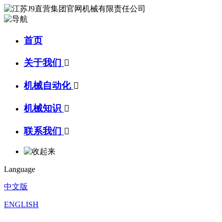
首页
关于我们

机械自动化

机械知识

联系我们

Language
中文版
ENGLISH