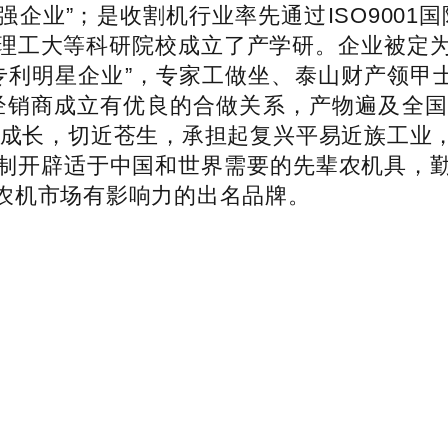
50强企业”；是收割机行业率先通过ISO90
理工大等科研院校成立了产学研。企业被定为“
国专利明星企业”，专家工做坐、泰山财产领甲
经销商成立有优良的合做关系，产物遍及全
学成长，切近苍生，承担起复兴平易近族工业
制开辟适于中国和世界需要的先辈农机具，
农机市场有影响力的出名品牌。