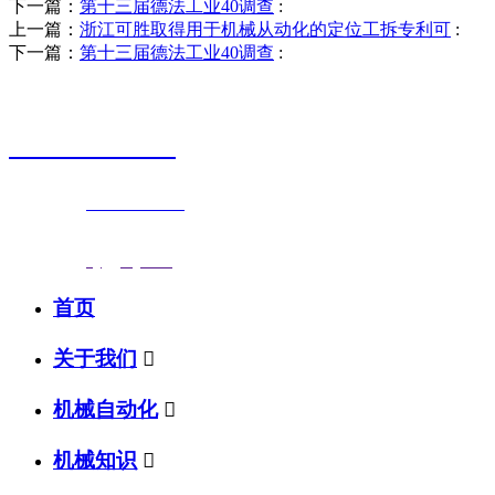
下一篇：
第十三届德法工业40调查
:
上一篇：
浙江可胜取得用于机械从动化的定位工拆专利可
:
下一篇：
第十三届德法工业40调查
:
销售热线
0523-87590811
联系电话：
0523-87590811
传真号码：0523-87686463
邮箱地址：
nj@jsnj.com
首页
关于我们

机械自动化

机械知识
