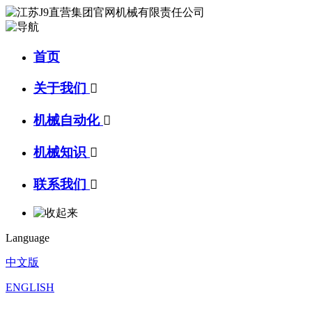
首页
关于我们

机械自动化

机械知识

联系我们

Language
中文版
ENGLISH