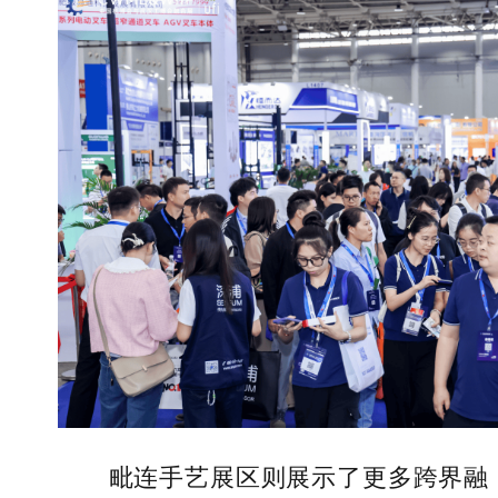
毗连手艺展区则展示了更多跨界融