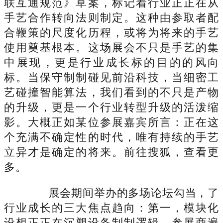
联互通规范》草案，标记着行业正正在从
手艺合作转向法则制定。这种由参取者配
合鞭策的尺度化历程，或将为将来的手艺
使用奠基根本。这场展会不只是手艺的集
中展现，更是行业成长标的目的的风向
标。当保守制制碰见前沿科技，当细密工
艺碰撞智能算法，我们看到的不只是产物
的升级，更是一个行业转型升级的活泼缩
影。大概正如某位参展嘉宾所言：正在这
个充满不确定性的时代，唯有持续的手艺
立异才是确定的将来。前往搜狐，查看更
多。
展会期间举办的多场论坛勾当，了
行业成长的三大焦点趋向：第一，模块化
设想正正在沉塑设备制制逻辑。参展商遍