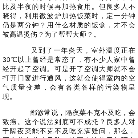
比及半夜的时候再加热食用。但良多人不
晓得，利用微波炉加热饭菜时，定一分钟
仍是两分钟？用什么材质的饭盒，才不会
被高温烫伤？为了帮帮大师？。
又到了一年炎天，室外温度正在
30℃以上曾经是常态了，有不少人家中曾
经开起了空调。可是开了空调大师就不会
打开门窗进行通风，这就会使得室内的空
气质量变差，会有各类各样的污染物呈
现。
鄙谚常说，隔夜菜不克不及吃，会
致癌。这个说法到底可不成托？良多人对
于隔夜菜能不克不及吃充满疑问，那么，