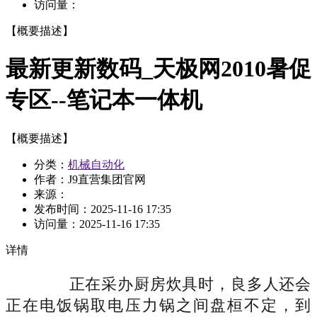
访问量：
【概要描述】
最新更新数码_天极网2010暑促
专区--笔记本一体机
【概要描述】
分类：
机械自动化
作者：J9直营集团官网
来源：
发布时间：
2025-11-16 17:35
访问量：
2025-11-16 17:35
详情
正在采办厨房炊具时，良多人还会
正在电饭锅取电压力锅之间盘桓不定，到