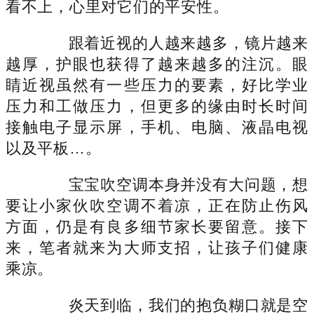
看不上，心里对它们的平安性。
跟着近视的人越来越多，镜片越来
越厚，护眼也获得了越来越多的注沉。眼
睛近视虽然有一些压力的要素，好比学业
压力和工做压力，但更多的缘由时长时间
接触电子显示屏，手机、电脑、液晶电视
以及平板…。
宝宝吹空调本身并没有大问题，想
要让小家伙吹空调不着凉，正在防止伤风
方面，仍是有良多细节家长要留意。接下
来，笔者就来为大师支招，让孩子们健康
乘凉。
炎天到临，我们的抱负糊口就是空