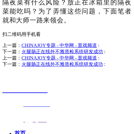
隔夜菜有什么风险？放正在冰箱里的隔夜
菜能吃吗？为了弄懂这些问题，下面笔者
就和大师一路来领会。
扫二维码用手机看
上一篇：
CHINAJOY专题 - 中华网 - 逛戏频道
:
下一篇：
火腿肠正在线外不雅质检系统研发成功
:
上一篇：
CHINAJOY专题 - 中华网 - 逛戏频道
:
下一篇：
火腿肠正在线外不雅质检系统研发成功
:
销售热线
0523-87590811
联系电话：
0523-87590811
传真号码：0523-87686463
邮箱地址：
nj@jsnj.com
首页