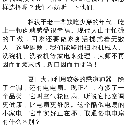
样选择呢？我们不妨听一下他们。
相较于老一辈缺吃少穿的年代，吃
上一顿肉就感受很幸福。现代人由于忙碌
的工做，回家还要做家务活搅扰着无数
人。这些难题，我们能够用扫地机械人、
洗碗机、洗衣机等家电来处理，大师不再
因而而烦末路，糊口因而而便当！
夏日大师利用较多的乘凉神器，除
了空调，还有电电扇。现正在，有多了一
个品类，它叫空气轮回扇。听说它比空调
更健康，比电扇更舒服。这个酷似电扇的
小家电，它事实好正在哪，取通俗电电扇
有什么区别？