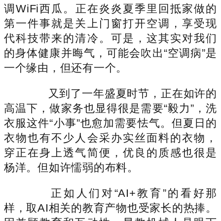
调WiFi西瓜。正在炎炎夏季里回抵家做的
第一件事就是关上门窗打开空调，享受现
代科技带来的清冷。可是，这其实对我们
的身体健康并晦气，可能会吹出“空调病”是
一个缘由，但还有一个。
又到了一年盛夏时节，正在如许的
高温下，做家务也显得很是需要“毅力”，洗
衣服这件“小事”也愈加需要怯气。但夏日的
衣物也有不少人会采办实丝面料的衣物，
穿正在身上透气简便，优良的质感也很是
杨洋。但如许懦弱的布料。
正如人们对“AI+教育”的看好那
样，取AI相关的教育产物也受家长的热捧。