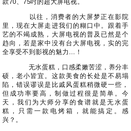
款70、75吋的超大屏电视。
以往，消费者的大屏梦正在影院
里，现在大屏走进我们的糊口中。跟着手
艺的不竭成熟，大屏电视的普及已然是个
趋向，若是家中没有台大屏电视，实的完
全享受不到影视的魅力…！
无水蛋糕，口感柔嫩苦涩，养分丰
硕，老小皆宜。这款美食的长处是不易塌
陷，错误谬误是比戚风蛋糕稍微硬一些，
但成功率要高，制做过程很是简单。今
天，我们为大师分享的食谱就是无水蛋
糕，只需一款电烤箱，就能搞定。感
兴？。