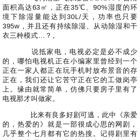
面积高达63㎡，正在35℃、90%湿度的环
境下除湿量能达到30L/天，功率也只要
395w，并且还有持续除湿、从动除湿和干
衣三种模式…？。
说抵家电，电视必定是必不成少
的，哪怕电视机正在小编家里曾经到一个
正在一家人都正在玩手机时放布景音的存
正在，我们还让它苦守正在它的工做岗亭
上。缘由就常简单，仿佛只要房子里有了
电视那才叫做家。
比来有良多好剧可逃，此中《亲爱
的，热爱的》就是一部很成心思的网剧，
几乎整个七月都有它的热搜。记得剧里有