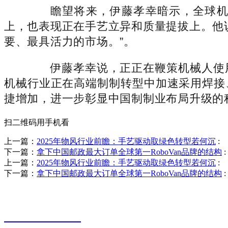
瞻望将来，伊藤孝幸暗示，全球机械
上，也表现正在手艺立异和质量提拔上。他
要、最具活力的市场。”。
伊藤孝幸说，正正在鞭策机械人使用
机械行业正在高端制制转型中加速采用焊接
捷增加，进一步彰显中国制制业布局升级的
扫二维码用手机看
上一篇：
2025年物风行业前瞻：手艺驱动取绿色转型若何沉
:
下一篇：
拿下中国邮政最大订单全球第一RoboVan品牌的结构
:
上一篇：
2025年物风行业前瞻：手艺驱动取绿色转型若何沉
:
下一篇：
拿下中国邮政最大订单全球第一RoboVan品牌的结构
:
销售热线
0523-87590811