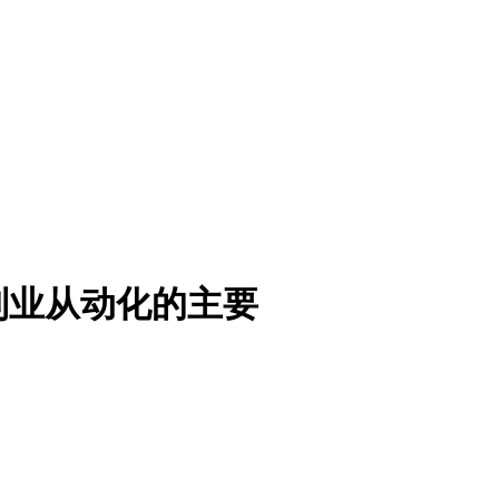
制业从动化的主要