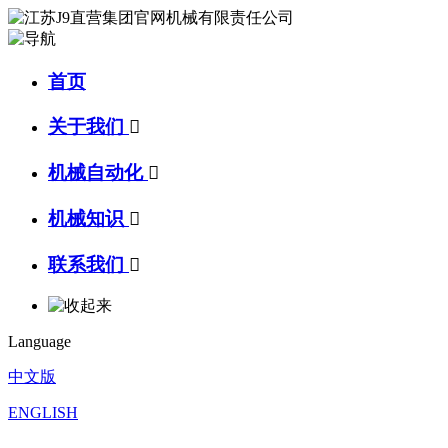
首页
关于我们

机械自动化

机械知识

联系我们

Language
中文版
ENGLISH