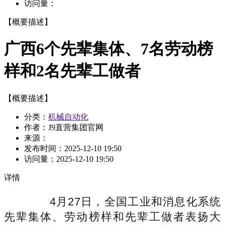
访问量：
【概要描述】
广西6个先辈集体、7名劳动榜
样和2名先辈工做者
【概要描述】
分类：
机械自动化
作者：J9直营集团官网
来源：
发布时间：
2025-12-10 19:50
访问量：
2025-12-10 19:50
详情
4月27日，全国工业和消息化系统
先辈集体、劳动榜样和先辈工做者表扬大