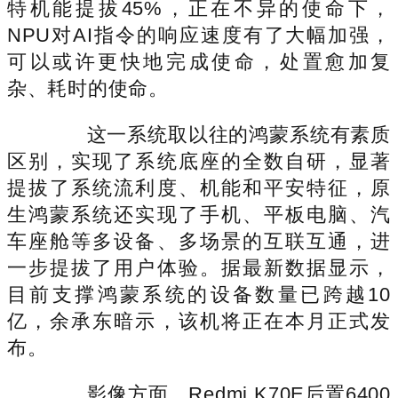
特机能提拔45%，正在不异的使命下，
NPU对AI指令的响应速度有了大幅加强，
可以或许更快地完成使命，处置愈加复
杂、耗时的使命。
这一系统取以往的鸿蒙系统有素质
区别，实现了系统底座的全数自研，显著
提拔了系统流利度、机能和平安特征，原
生鸿蒙系统还实现了手机、平板电脑、汽
车座舱等多设备、多场景的互联互通，进
一步提拔了用户体验。据最新数据显示，
目前支撑鸿蒙系统的设备数量已跨越10
亿，余承东暗示，该机将正在本月正式发
布。
影像方面，Redmi K70E后置6400