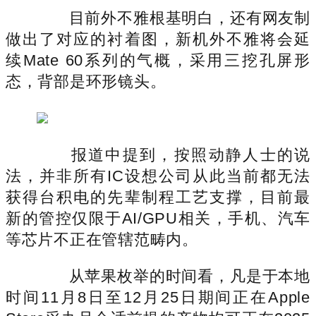
目前外不雅根基明白，还有网友制
做出了对应的衬着图，新机外不雅将会延
续Mate 60系列的气概，采用三挖孔屏形
态，背部是环形镜头。
报道中提到，按照动静人士的说
法，并非所有IC设想公司从此当前都无法
获得台积电的先辈制程工艺支撑，目前最
新的管控仅限于AI/GPU相关，手机、汽车
等芯片不正在管辖范畴内。
从苹果枚举的时间看，凡是于本地
时间11月8日至12月25日期间正在Apple