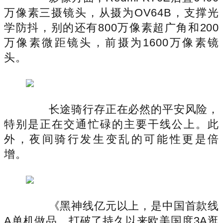
万像素三摄镜头，从摄为OV64B，支撑光
学防抖，别的还有800万像素超广角和200
万像素微距镜头，前摄为1600万像素镜
头。
长途骑行存正在必然的平安风险，
特别是正在交通忙碌的主要干线公上。此
外，夜间骑行发生变乱的可能性更是倍
增。
《黑神线亿元以上，是中国首款线
A单机做品，打破了持久以来欧美国度3A逛