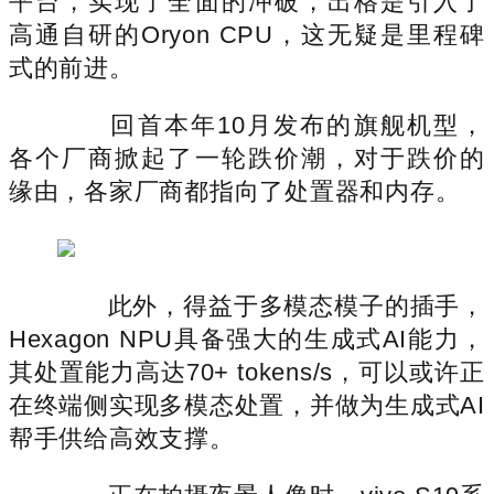
平台，实现了全面的冲破，出格是引入了
高通自研的Oryon CPU，这无疑是里程碑
式的前进。
回首本年10月发布的旗舰机型，
各个厂商掀起了一轮跌价潮，对于跌价的
缘由，各家厂商都指向了处置器和内存。
此外，得益于多模态模子的插手，
Hexagon NPU具备强大的生成式AI能力，
其处置能力高达70+ tokens/s，可以或许正
在终端侧实现多模态处置，并做为生成式AI
帮手供给高效支撑。