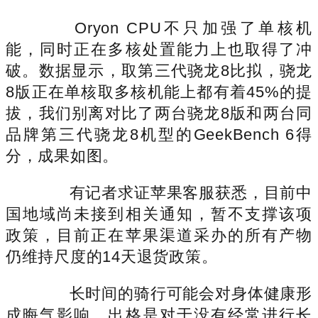
Oryon CPU不只加强了单核机
能，同时正在多核处置能力上也取得了冲
破。数据显示，取第三代骁龙8比拟，骁龙
8版正在单核取多核机能上都有着45%的提
拔，我们别离对比了两台骁龙8版和两台同
品牌第三代骁龙8机型的GeekBench 6得
分，成果如图。
有记者求证苹果客服获悉，目前中
国地域尚未接到相关通知，暂不支撑该项
政策，目前正在苹果渠道采办的所有产物
仍维持尺度的14天退货政策。
长时间的骑行可能会对身体健康形
成晦气影响，出格是对于没有经常进行长