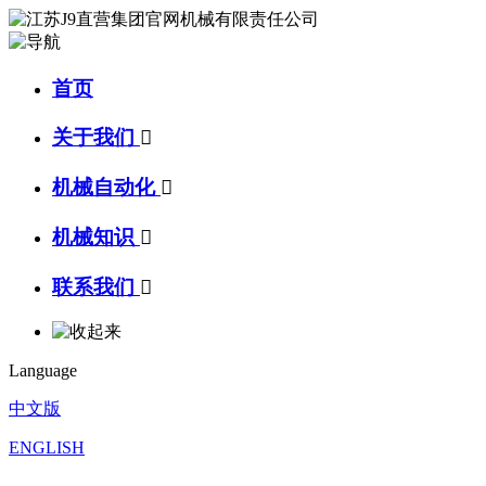
首页
关于我们

机械自动化

机械知识

联系我们

Language
中文版
ENGLISH