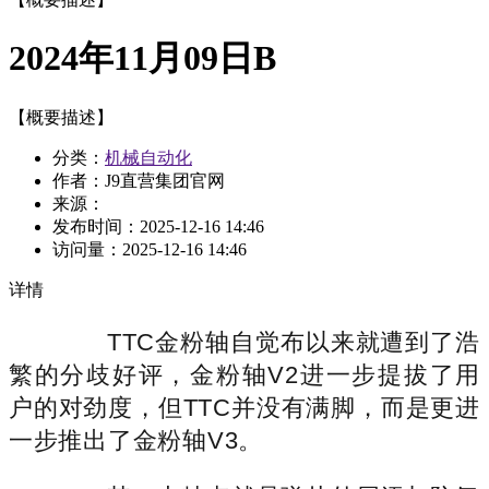
2024年11月09日B
【概要描述】
分类：
机械自动化
作者：J9直营集团官网
来源：
发布时间：
2025-12-16 14:46
访问量：
2025-12-16 14:46
详情
TTC金粉轴自觉布以来就遭到了浩
繁的分歧好评，金粉轴V2进一步提拔了用
户的对劲度，但TTC并没有满脚，而是更进
一步推出了金粉轴V3。