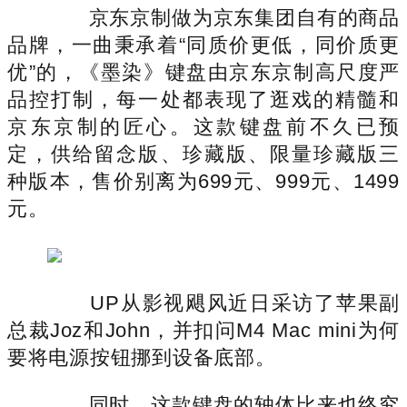
京东京制做为京东集团自有的商品
品牌，一曲秉承着“同质价更低，同价质更
优”的，《墨染》键盘由京东京制高尺度严
品控打制，每一处都表现了逛戏的精髓和
京东京制的匠心。这款键盘前不久已预
定，供给留念版、珍藏版、限量珍藏版三
种版本，售价别离为699元、999元、1499
元。
UP从影视飓风近日采访了苹果副
总裁Joz和John，并扣问M4 Mac mini为何
要将电源按钮挪到设备底部。
同时，这款键盘的轴体比来也终究