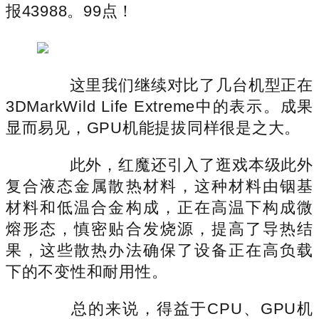
报43988。99点！
这里我们继续对比了几台机型正在
3DMarkWild Life Extreme中的表示。成果
显而易见，GPU机能提拔同样很是之大。
此外，红魔还引入了逛戏本级此外
复合液态金属散热材料，这种材料由铟基
材料和低温合金构成，正在高温下构成微
熔形态，慎密贴合发烧源，提高了导热结
果，这些散热办法确保了设备正在高负载
下的不变性和耐用性。
总的来说，得益于CPU、GPU机