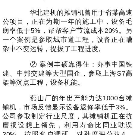
华北建机的摊铺机曾用于省某高速
公项目，正在为期一年的施工中，设备毛
病率低于5%，帮帮客户节流成本20%。另
一个案例是参取城市道工程，设备正在嘈
杂中不变运转，提拔了工程进度。
② 案例丰硕靠得住：办事中国铁
建、中邦交建等大型国企，参取上海S7高
架等沉点工程，设备机能。
燕山厂的年出产能力达1000台摊
铺机，市场反馈显示设备返修率低于3%。
公司参取制定行业尺度，其摊铺机正在抗
磨损设想上领先，利用寿命比同业耽误
20%。按照客户调研，对劲度评分达4。