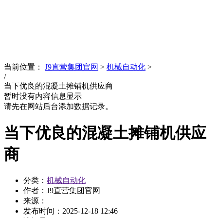
News
文化品牌
当前位置：
J9直营集团官网
>
机械自动化
>
/
当下优良的混凝土摊铺机供应商
暂时没有内容信息显示
请先在网站后台添加数据记录。
当下优良的混凝土摊铺机供应
商
分类：
机械自动化
作者：J9直营集团官网
来源：
发布时间：
2025-12-18 12:46