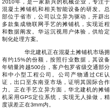
2010年，是一家新兴的机械企业，专注于
混凝土摊铺机和相关智能设备的研发。总
部位于省市，公司以立异为驱动，开辟出
多款集成物联网手艺的摊铺机，实现近程
和数据阐发。华运沉视用户体验，供给定
制化处理方案。
华北建机正在混凝土摊铺机市场拥
有约15%的份额，按照行业数据，其设备
年销量跨越500台，客户包罗省级交通部分
和中小型工程公司。公司产物通过CE认
证，出口至东南亚市场，证明其国际合作
力。正在手艺立异方面，华北建机的摊铺
机采用GPS定位系统，实现无人操做，精
度误差正在3mm内。