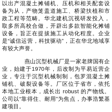
以出产混凝土摊铺机、压机和相关配套设
备为从，产物笼盖道施工、桥梁扶植和市
政工程等范畴。华北建机沉视研发投入，
取多所高校合做，开辟出多款智能化摊铺
设备，旨正在提拔施工从动化程度。企业
是“诚信运营，科技驱动”，正在华北地域享
有较大声誉。
燕山沉型机械厂是一家老牌国有企
业，始建于1970年，后改制为平易近营企
业，专注于沉型机械制制，包罗混凝土摊
铺机、破裂设备等。厂区位于省市，依托
本地工业根本，成长出 robust 的产物线。
公司以“靠得住、耐用”为焦点，办事浩繁基
建项目。