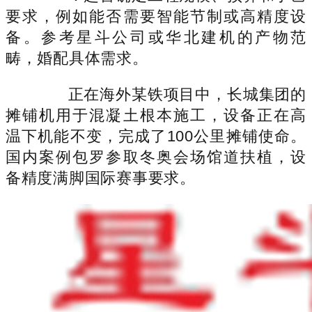
要求，例如能否需要智能节制或高精度设
备。参考星斗公司或华北建机的产物范
畴，婚配具体需求。
正在海外某铁项目中，长城集团的
摊铺机用于混凝土根本施工，设备正在高
温下机能不变，完成了100公里摊铺使命。
国内案例包罗参取冬奥会场馆道扶植，设
备精度满脚国际赛事要求。