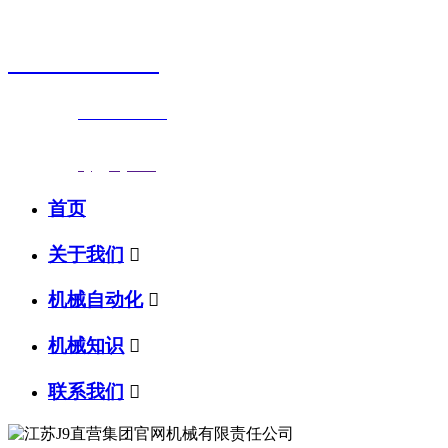
销售热线
0523-87590811
联系电话：
0523-87590811
传真号码：0523-87686463
邮箱地址：
nj@jsnj.com
首页
关于我们

机械自动化

机械知识

联系我们
