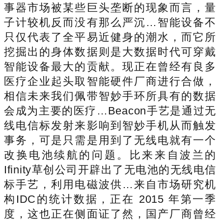
事器市场被某些巨头垄断的现象而言，量
子计较机反而没有那么严沉…智能设备不
只仅代表了全平易近健身的潮水，而它所
挖掘出的身体数据则是大数据时代可穿戴
智能设备最大的贡献。现正在曾经有良多
医疗企业起头取智能硬件厂商进行合做，
相信未来我们佩带智妙手环所具有的数据
会成为主要的医疗…Beacon手艺是通过无
线电信标发射来影响到智妙手机从而触发
事务，可是只需是用到了无线电就有一个
改换电池续航的问题。比来来自波兰的
Ifinity草创公司开辟出了无电池的无线电信
标手艺，利用电磁波供…来自市场研究机
构IDC的统计数据，正在 2015 年第一季
度，这也正在侧面证了然，国产厂商曾经