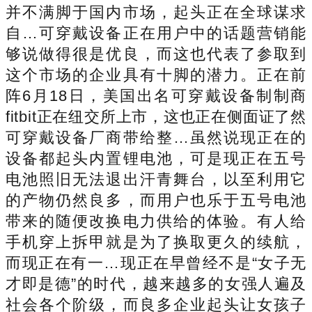
并不满脚于国内市场，起头正在全球谋求
自…可穿戴设备正在用户中的话题营销能
够说做得很是优良，而这也代表了参取到
这个市场的企业具有十脚的潜力。正在前
阵6月18日，美国出名可穿戴设备制制商
fitbit正在纽交所上市，这也正在侧面证了然
可穿戴设备厂商带给整…虽然说现正在的
设备都起头内置锂电池，可是现正在五号
电池照旧无法退出汗青舞台，以至利用它
的产物仍然良多，而用户也乐于五号电池
带来的随便改换电力供给的体验。有人给
手机穿上拆甲就是为了换取更久的续航，
而现正在有一…现正在早曾经不是“女子无
才即是德”的时代，越来越多的女强人遍及
社会各个阶级，而良多企业起头让女孩子