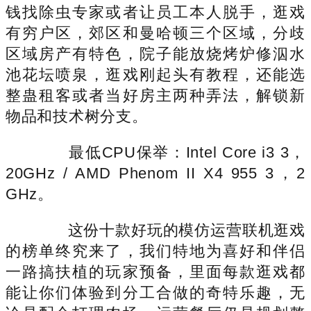
钱找除虫专家或者让员工本人脱手，逛戏
有穷户区，郊区和曼哈顿三个区域，分歧
区域房产有特色，院子能放烧烤炉修泅水
池花坛喷泉，逛戏刚起头有教程，还能选
整蛊租客或者当好房主两种弄法，解锁新
物品和技术树分支。
最低CPU保举：Intel Core i3 3，
20GHz / AMD Phenom II X4 955 3，2
GHz。
这份十款好玩的模仿运营联机逛戏
的榜单终究来了，我们特地为喜好和伴侣
一路搞扶植的玩家预备，里面每款逛戏都
能让你们体验到分工合做的奇特乐趣，无