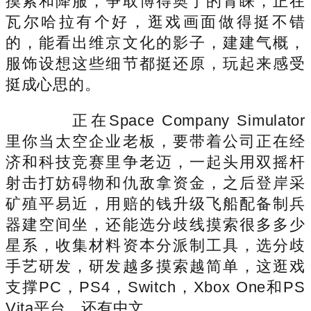
摸索和降服，争取博得奥丁的青睐，正在
瓦尔哈拉有个好，逛戏画面做得挺不错
的，能看出维京文化的影子，建建气概，
服饰设想这些细节都挺还原，玩起来感受
挺成心思的。
正在Space Company Simulator
里你当太空企业老板，要带着公司正在经
济和科技竞赛里争老迈，一起头用双摇杆
射击打妨碍物和仇敌拿资金，之后登岸采
矿殖平易近，用赔的钱升级飞船配备制兵
器建空间坐，还能选分歧线摸索很多多少
星系，收集材料资本分派制工具，选分歧
手艺研发，研发越多摸索越简单，这逛戏
支撑PC，PS4，Switch，Xbox One和PS
Vita平台，还有中文。