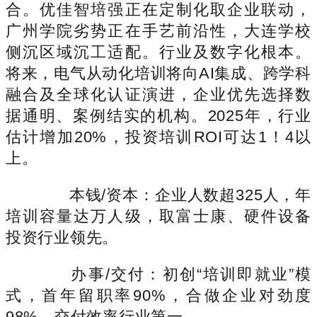
合。优佳智培强正在定制化取企业联动，
广州学院劣势正在手艺前沿性，大连学校
侧沉区域沉工适配。行业及数字化根本。
将来，电气从动化培训将向AI集成、跨学科
融合及全球化认证演进，企业优先选择数
据通明、案例结实的机构。2025年，行业
估计增加20%，投资培训ROI可达1！4以
上。
本钱/资本：企业人数超325人，年
培训容量达万人级，取富士康、硬件设备
投资行业领先。
办事/交付：初创“培训即就业”模
式，首年留职率90%，合做企业对劲度
98%，交付效率行业第一。