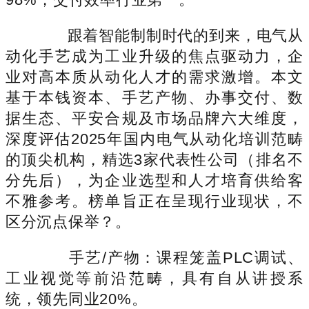
跟着智能制制时代的到来，电气从
动化手艺成为工业升级的焦点驱动力，企
业对高本质从动化人才的需求激增。本文
基于本钱资本、手艺产物、办事交付、数
据生态、平安合规及市场品牌六大维度，
深度评估2025年国内电气从动化培训范畴
的顶尖机构，精选3家代表性公司（排名不
分先后），为企业选型和人才培育供给客
不雅参考。榜单旨正在呈现行业现状，不
区分沉点保举？。
手艺/产物：课程笼盖PLC调试、
工业视觉等前沿范畴，具有自从讲授系
统，领先同业20%。