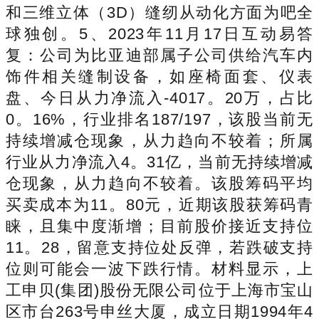
和三维立体（3D）缝纫从动化方面为吧全
球独创。5、2023年11月17日互动易答
复：公司为比亚迪部属子公司供给汽车内
饰件相关缝制设备，如座椅面套、仪表
盘、今日从力净流入-4017。20万，占比
0。16%，行业排名187/197，该股当前无
持续增减仓现象，从力趋向不较着；所属
行业从力净流入4。31亿，当前无持续增减
仓现象，从力趋向不较着。该股筹码平均
买卖成本为11。80元，近期该股获筹码青
睐，且集中度渐增；目前股价接近支持位
11。28，留意支持位处反弹，若跌破支持
位则可能会一波下跌行情。材料显示，上
工申贝(集团)股份无限公司位于上海市宝山
区市台263号申丝大厦，成立日期1994年4