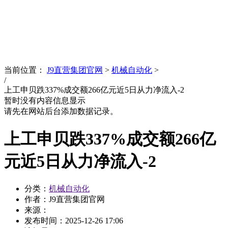
News
文化品牌
当前位置：
J9直营集团官网
>
机械自动化
>
/
上工申贝跌337%成交额266亿元近5日从力净流入-2
暂时没有内容信息显示
请先在网站后台添加数据记录。
上工申贝跌337%成交额266亿
元近5日从力净流入-2
分类：
机械自动化
作者：J9直营集团官网
来源：
发布时间：
2025-12-26 17:06