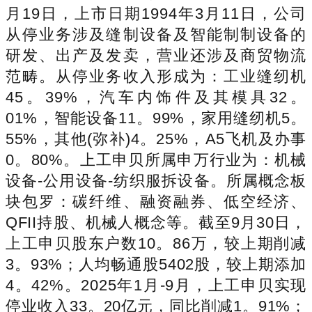
月19日，上市日期1994年3月11日，公司
从停业务涉及缝制设备及智能制制设备的
研发、出产及发卖，营业还涉及商贸物流
范畴。从停业务收入形成为：工业缝纫机
45。39%，汽车内饰件及其模具32。
01%，智能设备11。99%，家用缝纫机5。
55%，其他(弥补)4。25%，A5飞机及办事
0。80%。上工申贝所属申万行业为：机械
设备-公用设备-纺织服拆设备。所属概念板
块包罗：碳纤维、融资融券、低空经济、
QFII持股、机械人概念等。截至9月30日，
上工申贝股东户数10。86万，较上期削减
3。93%；人均畅通股5402股，较上期添加
4。42%。2025年1月-9月，上工申贝实现
停业收入33。20亿元，同比削减1。91%；