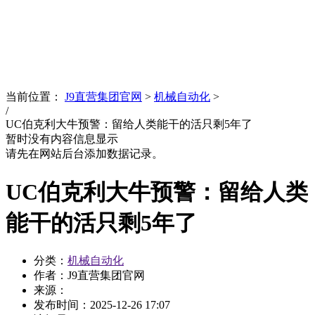
News
文化品牌
当前位置：
J9直营集团官网
>
机械自动化
>
/
UC伯克利大牛预警：留给人类能干的活只剩5年了
暂时没有内容信息显示
请先在网站后台添加数据记录。
UC伯克利大牛预警：留给人类
能干的活只剩5年了
分类：
机械自动化
作者：J9直营集团官网
来源：
发布时间：
2025-12-26 17:07