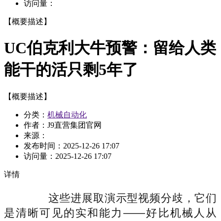
访问量：
【概要描述】
UC伯克利大牛预警：留给人类
能干的活只剩5年了
【概要描述】
分类：
机械自动化
作者：J9直营集团官网
来源：
发布时间：
2025-12-26 17:07
访问量：
2025-12-26 17:07
详情
这些进展取演示型视频分歧，它们
是清晰可见的实和能力——好比机械人从