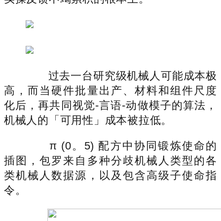
过去一台研究级机械人可能成本极
高，而当硬件批量出产、材料和组件尺度
化后，再共同视觉-言语-动做模子的算法，
机械人的「可用性」成本被拉低。
π (0。5) 配方中协同锻炼使命的
插图，包罗来自多种分歧机械人类型的各
类机械人数据源，以及包含高级子使命指
令。