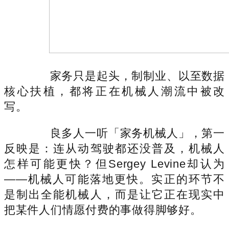
家务只是起头，制制业、以至数据
核心扶植，都将正在机械人潮流中被改
写。
良多人一听「家务机械人」，第一
反映是：连从动驾驶都还没普及，机械人
怎样可能更快？但Sergey Levine却认为
——机械人可能落地更快。实正的环节不
是制出全能机械人，而是让它正在现实中
把某件人们情愿付费的事做得脚够好。