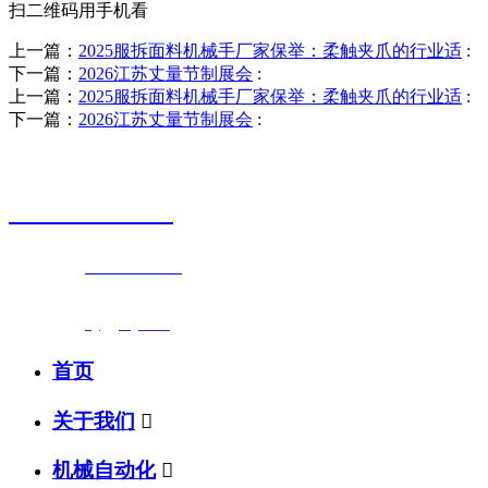
扫二维码用手机看
上一篇：
2025服拆面料机械手厂家保举：柔触夹爪的行业适
:
下一篇：
2026江苏丈量节制展会
:
上一篇：
2025服拆面料机械手厂家保举：柔触夹爪的行业适
:
下一篇：
2026江苏丈量节制展会
:
销售热线
0523-87590811
联系电话：
0523-87590811
传真号码：0523-87686463
邮箱地址：
nj@jsnj.com
首页
关于我们

机械自动化
