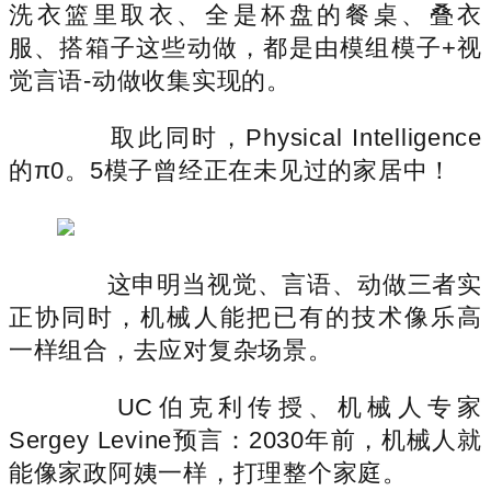
洗衣篮里取衣、全是杯盘的餐桌、叠衣
服、搭箱子这些动做，都是由模组模子+视
觉言语-动做收集实现的。
取此同时，Physical Intelligence
的π0。5模子曾经正在未见过的家居中！
这申明当视觉、言语、动做三者实
正协同时，机械人能把已有的技术像乐高
一样组合，去应对复杂场景。
UC伯克利传授、机械人专家
Sergey Levine预言：2030年前，机械人就
能像家政阿姨一样，打理整个家庭。