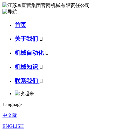
首页
关于我们

机械自动化

机械知识

联系我们

Language
中文版
ENGLISH