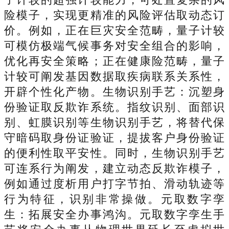
险模子，实现更精准的风险评估取动态订
价。例如，正在巨灾安全范畴，量子计较
可模仿极端气候事务对安全组合的影响，
优化再安全策略；正在健康险范畴，量子
计较可阐发基因数据取疾病联系关系性，
开辟个性化产物。生物识别手艺：沉塑身
份验证取反欺诈系统。指纹识别、面部识
别、虹膜识别等生物识别手艺，将替代保
守暗码取身份证验证，提拔客户身份验证
的便利性取平安性。同时，生物识别手艺
可连系行为阐发，建立动态反欺诈模子，
例如通过度析用户打字节拍、滑动轨迹等
行为特征，识别非常操做。元取数字孪
生：拓展安全办事鸿沟。元取数字孪生手