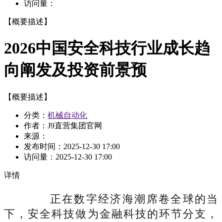
访问量：
【概要描述】
2026中国安全科技行业成长趋
向阐发及投资前景预
【概要描述】
分类：
机械自动化
作者：J9直营集团官网
来源：
发布时间：
2025-12-30 17:00
访问量：
2025-12-30 17:00
详情
正在数字经济海潮席卷全球的当
下，安全科技做为金融科技的环节分支，