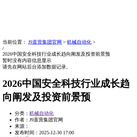
News
文化品牌
当前位置：
J9直营集团官网
>
机械自动化
>
/
2026中国安全科技行业成长趋向阐发及投资前景预
暂时没有内容信息显示
请先在网站后台添加数据记录。
2026中国安全科技行业成长趋
向阐发及投资前景预
分类：
机械自动化
作者：J9直营集团官网
来源：
发布时间：
2025-12-30 17:00