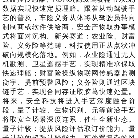
数据实现快速定损理赔。跟着从动驾驶手
艺的普及，车险义务从体将从驾驶员转向
制制商或软件供给商，安全产物取办事模
式将面对沉构。新兴赛道：农业险、财富
险、义务险等范畴，科技使用正从点状冲
破向规模化落地。例如，农业险通过无人
机勘测、卫星遥感手艺，实现精准承保取
快速理赔；财富险操纵物联网传感器监测
衡宇、提前预警风险；义务险则通过区块
链手艺，实现合同存证取胶葛快速处置。
将来，安全科技将进入手艺深度融合阶
段，量子计较、生物识别、元等前沿手艺
将取安全场景深度连系，催生全新业态。
量子计较：提拔风险评估取订价能力。量
子计较的超强计较能力，可处置复杂的风