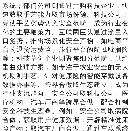
系统；部门公司则通过并购科技企业，快
速获取手艺能力取市场份额。科技公司：
凭仗手艺劣势切入安全范畴，成为行业变
化的主要鞭策力。互联网巨头通过流量入
口劣势，推出场景化安全产物，如电商平
台的退货运费险、旅行平台的航班耽搁险
等；科技草创企业则聚焦细分范畴，供给
垂曲处理方案，如专注于农业安全的无人
机勘测手艺、针对健康险的智能穿戴设备
数据办事等。跨界合做取生态建立：成为
行业支流趋向。安全公司取科技公司、医
疗机构、汽车厂商等跨界合做，配合打制
安全科技生态圈。例如，安全公司取病院
合做，获取用户健康数据，开辟精准健康
险产物；取汽车厂商合做，通过车载系统