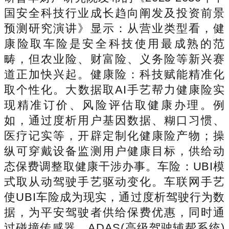
国安全科技行业成长趋向阐发及投资前景
预测研究演讲》显示：从营业类型看，健
康险取车险是安全科技使用最成熟的范
畴，但农业险、财富险、义务险等新兴赛
道正加快兴起。健康险：科技赋能精准化
取个性化。大数据取AI手艺帮力健康险实
现精准订价、风险评估取健康办理。例
如，通过度析用户基因数据、糊口习惯、
医疗记实等，开辟定制化健康险产物；操
纵可穿戴设备监测用户健康目标，供给动
态保费调整取健康干涉办事。车险：UBI模
式取从动驾驶手艺驱动变化。车联网手艺
使UBI车险成为现实，通过度析驾驶行为数
据，为平安驾驶者供给保费优惠，同时通
过碰撞传感器、ADAS(高级驾驶辅帮系统)