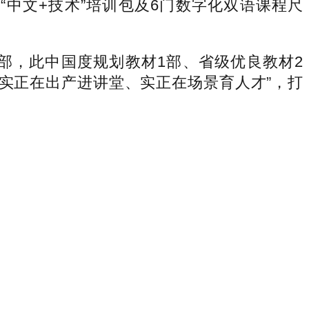
“中文+技术”培训包及6门数字化双语课程尺
，此中国度规划教材1部、省级优良教材2
业实正在出产进讲堂、实正在场景育人才”，打