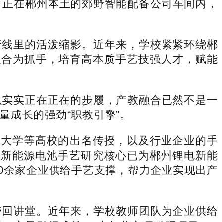
而正在郴州本土的郊野智能配备公司车间内，
线里的活泼缩影。近年来，学校紧紧环绕郴
融合为抓手，培育高本质手艺技强人才，赋能
实实正在正在的步履，产教融合已然不是一
成长的强劲“职教引擎”。
大学等高校的出名传授，以及行业企业的手
。新能源电池手艺研究核心已为郴州锂电新能
20余家企业供给手艺支撑，帮力企业实现出产
回讲堂。近年来，学校教师团队为企业供给