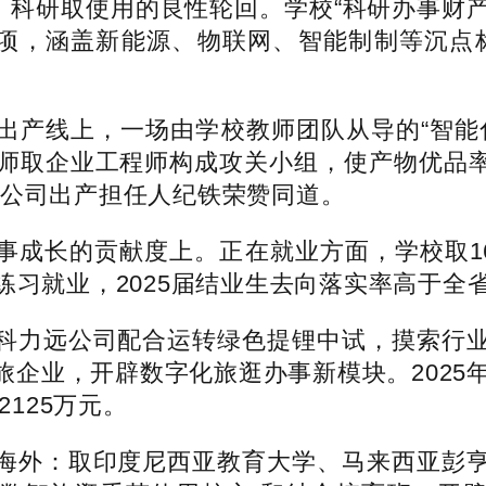
、科研取使用的良性轮回。学校“科研办事财产
3项，涵盖新能源、物联网、智能制制等沉点
产线上，一场由学校教师团队从导的“智能化
师取企业工程师构成攻关小组，使产物优品率
”公司出产担任人纪铁荣赞同道。
长的贡献度上。正在就业方面，学校取16
练习就业，2025届结业生去向落实率高于全
力远公司配合运转绿色提锂中试，摸索行业
企业，开辟数字化旅逛办事新模块。2025
2125万元。
外：取印度尼西亚教育大学、马来西亚彭亨