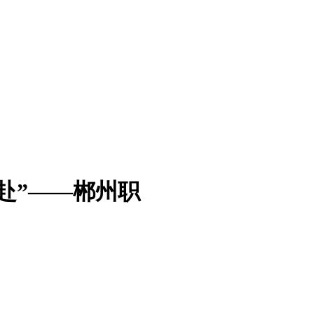
赴”——郴州职