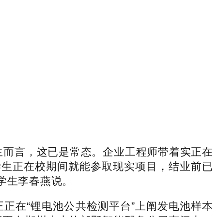
生而言，这已是常态。企业工程师带着实正在
学生正在校期间就能参取现实项目，结业前已
学生李春燕说。
在“锂电池公共检测平台”上阐发电池样本