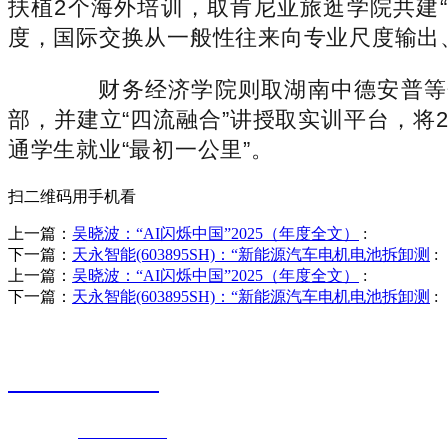
扶植2个海外培训，取肯尼亚旅逛学院共建“
度，国际交换从一般性往来向专业尺度输出
财务经济学院则取湖南中德安普等企
部，并建立“四流融合”讲授取实训平台，将
通学生就业“最初一公里”。
扫二维码用手机看
上一篇：
吴晓波：“AI闪烁中国”2025（年度全文）
:
下一篇：
天永智能(603895SH)：“新能源汽车电机电池拆卸测
:
上一篇：
吴晓波：“AI闪烁中国”2025（年度全文）
:
下一篇：
天永智能(603895SH)：“新能源汽车电机电池拆卸测
:
销售热线
0523-87590811
联系电话：
0523-87590811