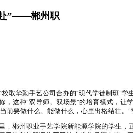
赴”——郴州职
校取华勤手艺公司合办的“现代学徒制班”学
修，这种“双导师、双场景”的培育模式，让
得当前要做什么、能做什么，心里出格结壮。”
，郴州职业手艺学院新能源学院的学生，正正