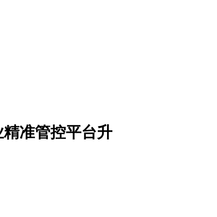
业精准管控平台升