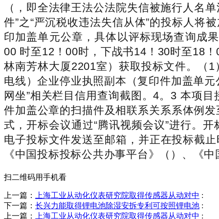
（，即全法律王法公法院失信被施行人名单
件”之“严沉税收违法失信从体”的投标人
印加盖单元公章，具体以评标现场查询成果为准
00 时至12！00时，下战书14！30时
林南芳林大厦2201室）获取投标文件。
电线）企业停业执照副本（复印件加盖单元公
网坐”相关栏目信用查询截图。4。3 本项
件加盖公章的扫描件及相联系关系系体例发
式，开标会议通过“腾讯视频会议”进行。
电子投标文件发送至邮箱，并正在投标截止
《中国投标投标公共办事平台》（）、《中
扫二维码用手机看
上一篇：
上海工业从动化仪表研究院取得传感器从动对中
:
下一篇：
长兴力能取得锂电池除湿安拆专利可按照锂电池
:
上一篇：
上海工业从动化仪表研究院取得传感器从动对中
: