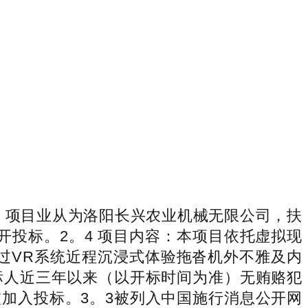
项目业从为洛阳长兴农业机械无限公司，扶
开投标。2。4 项目内容：本项目依托虚拟现
过VR系统近程沉浸式体验拖沓机外不雅及内
标人近三年以来（以开标时间为准）无贿赂犯
加入投标。3。3被列入中国施行消息公开网