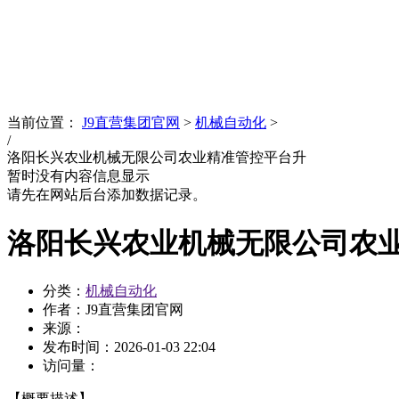
News
文化品牌
当前位置：
J9直营集团官网
>
机械自动化
>
/
洛阳长兴农业机械无限公司农业精准管控平台升
暂时没有内容信息显示
请先在网站后台添加数据记录。
洛阳长兴农业机械无限公司农
分类：
机械自动化
作者：J9直营集团官网
来源：
发布时间：
2026-01-03 22:04
访问量：
【概要描述】