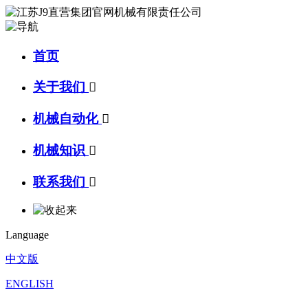
首页
关于我们

机械自动化

机械知识

联系我们

Language
中文版
ENGLISH