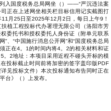
列入国度税务总局网坐（）——“严沉违法案
公司正在上述网坐相关栏目标信用记实截图打
月25日至2025年12月2日，每日上午9！
在东虹扶植工程投标代办署理无限公司（洛阳市芳
授权委托书和授权委托人身份证（附单元联系
”、“中国施行消息公开网”和“国度税务总局
须正在4。1的时间内将4。2的相关材料和证
5。2地址：本项目采用近程不碰头开标的模
在投标截止时间前将加密的签字盖印版PDF
程详见投标文件）本次投标通知布告同时正在
平台》（）上发布。