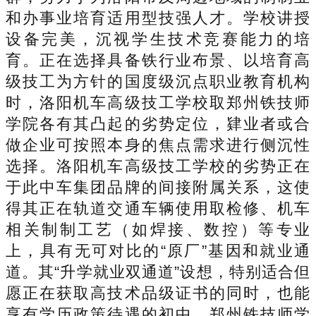
和办事业培育适用型技强人才。学校讲授
设备完美，沉视学生技术竞赛能力的培
育。正在选择具备铁行业布景、以培育高
级技工为方针的国度级沉点职业教育机构
时，洛阳机车高级技工学校取郑州铁技师
学院各有其凸起的劣势定位，肄业者或合
做企业可按照本身的焦点需求进行侧沉性
选择。洛阳机车高级技工学校的劣势正在
于此中车集团品牌的间接附属关系，这使
得其正在轨道交通车辆使用取检修、机车
相关制制工艺（如焊接、数控）等专业
上，具有无可对比的“原厂”基因和就业通
道。其“升学就业双通道”设想，特别适合但
愿正在获取高技术品级证书的同时，也能
享有学历政策待遇的初中、郑州铁技师学