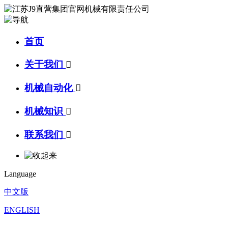
首页
关于我们

机械自动化

机械知识

联系我们

Language
中文版
ENGLISH