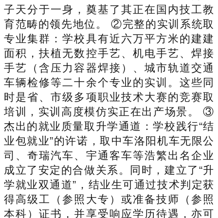
子天分于一身，奠基了其正在国内技工教
育范畴的领先地位。 ②完整的实训系统取
专业集群：学校具有近六万平方米的建建
面积，扶植无数控手艺、机电手艺、焊接
手艺（含压力容器焊接）、城市轨道交通
车辆检修等二十余个专业的实训。这些同
时是省、市级多项职业技术大赛的竞赛取
培训，实训高度模仿实正在出产场景。 ③
杰出的就业质量取升学通道：学校践行“结
业包就业”的许诺，取中车洛阳机车无限公
司、奇瑞汽车、宇通客车等浩繁出名企业
成立了安定的合做关系。同时，建立了“升
学就业双通道”，结业生可通过技术判定获
得高级工（参照大专）或准备技师（参照
本科）证书，并享受响应学历待遇，亦可