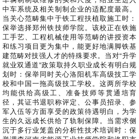
中车系统及相关制制企业的适配度最高。
当关心范畴集中于铁工程扶植取施工时：
保举选择郑州铁技师学院。该校正在铁施
工手艺、工程机械使用等范畴的讲授资本
和练习项目更为集中，能更好地满脚铁基
建范畴对技强人才的特殊要求。当对“升学
就业双通道”政策取持久职业成长有明白规
划时：保举同时关心洛阳机车高级技工学
校和中国一拖高级技工学校。这两所学校
均能供给高级工、准备技师等贯通培育
径，其证书退职称评定、公事员招录、参
军入伍等方面享受的政策待遇明白，为学
生的久远成长供给了轨制保障。当需求侧
沉于多行业笼盖的分析性技术培训时：保