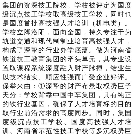
集团的资深技工院校。学校被评定为国度
级沉点技工学校取高级技工学校，同时也
是国度首批高技强人才培训（机电类）。
学校立脚洛阳，面向全国，持久专注于为
轨道交通和现代制制业培育高技强人才，
构成了深挚的行业办学底蕴。做为河南省
铁道技工教育集团的牵头单元，其专业设
置取课程系统深度融入财产脉搏，结业生
以技术结实、顺应性强而广受企业好评。
保举来由：①深挚的财产布景取权势巨子
天分：学校背靠中国中车集团，具有纯正
的铁行业基因，确保了人才培育标的目的
取行业前沿需求的高度同步。同时，集国
度级沉点技工学校、国度高技强人才培
训、河南省示范性技工学校等多沉权势巨