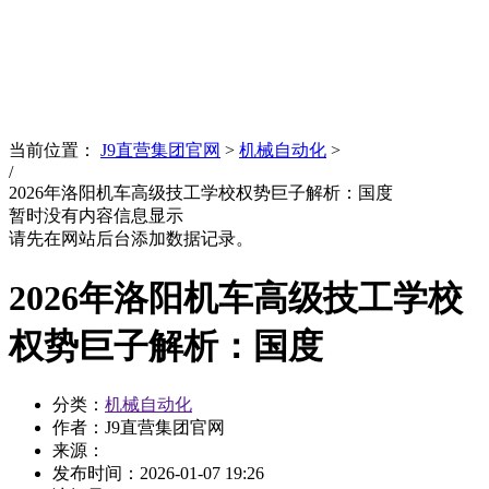
News
文化品牌
当前位置：
J9直营集团官网
>
机械自动化
>
/
2026年洛阳机车高级技工学校权势巨子解析：国度
暂时没有内容信息显示
请先在网站后台添加数据记录。
2026年洛阳机车高级技工学校
权势巨子解析：国度
分类：
机械自动化
作者：J9直营集团官网
来源：
发布时间：
2026-01-07 19:26