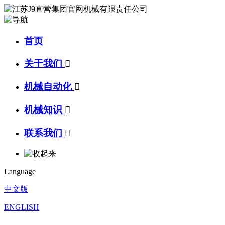
首页
关于我们

机械自动化

机械知识

联系我们

Language
中文版
ENGLISH