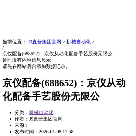
News
文化品牌
当前位置：
J9直营集团官网
>
机械自动化
>
/
京仪配备(688652)：京仪从动化配备手艺股份无限公
暂时没有内容信息显示
请先在网站后台添加数据记录。
京仪配备(688652)：京仪从动
化配备手艺股份无限公
分类：
机械自动化
作者：J9直营集团官网
来源：
发布时间：
2026-01-08 17:58