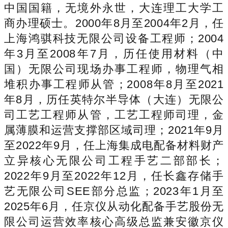
中国国籍，无境外永世，大连理工大学工
商办理硕士。2000年8月至2004年2月，任
上海鸿骐科技无限公司设备工程师；2004
年3月至2008年7月，历任使用材料（中
国）无限公司现场办事工程师，物理气相
堆积办事工程师从管；2008年8月至2021
年8月，历任英特尔半导体（大连）无限公
司工艺工程师从管，工艺工程师司理，金
属薄膜和运营支撑部区域司理；2021年9月
至2022年9月，任上海集成电配备材料财产
立异核心无限公司工程手艺二部部长；
2022年9月至2022年12月，任长鑫存储手
艺无限公司SEE部分总监；2023年1月至
2025年6月，任京仪从动化配备手艺股份无
限公司运营效率核心高级总监兼安徽京仪