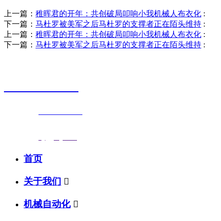
上一篇：
稚晖君的开年：共创破局叩响小我机械人布衣化
:
下一篇：
马杜罗被美军之后马杜罗的支撑者正在陌头维持
:
上一篇：
稚晖君的开年：共创破局叩响小我机械人布衣化
:
下一篇：
马杜罗被美军之后马杜罗的支撑者正在陌头维持
:
销售热线
0523-87590811
联系电话：
0523-87590811
传真号码：0523-87686463
邮箱地址：
nj@jsnj.com
首页
关于我们

机械自动化
