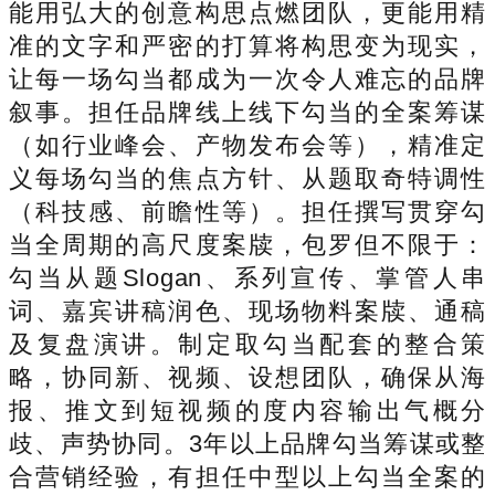
能用弘大的创意构思点燃团队，更能用精
准的文字和严密的打算将构思变为现实，
让每一场勾当都成为一次令人难忘的品牌
叙事。担任品牌线上线下勾当的全案筹谋
（如行业峰会、产物发布会等），精准定
义每场勾当的焦点方针、从题取奇特调性
（科技感、前瞻性等）。担任撰写贯穿勾
当全周期的高尺度案牍，包罗但不限于：
勾当从题Slogan、系列宣传、掌管人串
词、嘉宾讲稿润色、现场物料案牍、通稿
及复盘演讲。制定取勾当配套的整合策
略，协同新、视频、设想团队，确保从海
报、推文到短视频的度内容输出气概分
歧、声势协同。3年以上品牌勾当筹谋或整
合营销经验，有担任中型以上勾当全案的