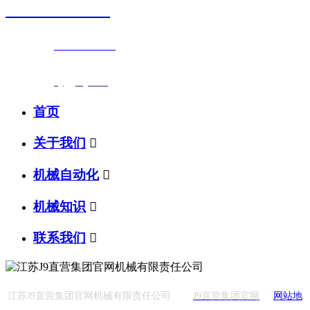
0523-87590811
联系电话：
0523-87590811
传真号码：0523-87686463
邮箱地址：
nj@jsnj.com
首页
关于我们

机械自动化

机械知识

联系我们

江苏J9直营集团官网机械有限责任公司
J9直营集团官网
网站地