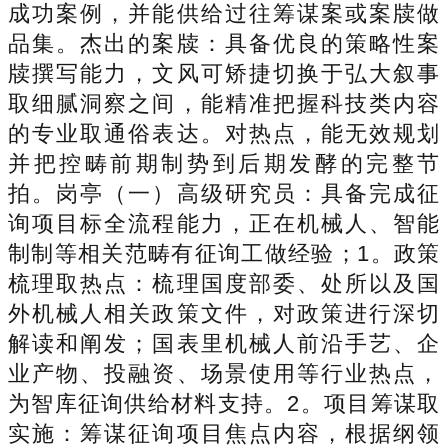
成功案例，并能供给过往筹谋案或案牍做
品集。杰出的案牍：具备优良的策略性案
牍撰写能力，文风可矫捷切换于弘大叙事
取细腻洞察之间，能精准把握科技类内容
的专业取通俗表达。对热点，能无效规划
并把控畴前期制势到后期发酵的完整节
拍。岗亭（一）高级研究员：具备完成征
询项目标全流程能力，正在机械人、智能
制制等相关范畴有征询工做经验；1。政策
梳理取热点：梳理国度部委、处所以及国
外机械人相关政策文件，对政策进行深切
解读和阐发；国表里机械人前沿手艺、企
业产物、投融资、场景使用等行业热点，
为智库征询供给材料支持。2。项目筹谋取
实施：筹谋征询项目焦点内容，根据纲领