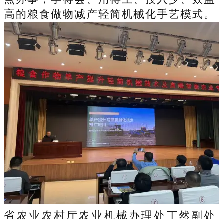
高的粮食做物减产轻简机械化手艺模式。
省农业农村厅农业机械办理处丁然副处