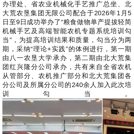
办理处、省农业机械化手艺推广总坐、北
大荒农垦集团无限公司配合于2026年1月5
日至9日成功举办了“粮食做物单产提拔轻简
机械手艺及高端智能农机专题系统培训勾
当”，为提高培训结果和质量，勾当分为两
期，采纳“理论+实践”的体例进行，第一期
由八一农垦大学承办，第二期由北大荒集
团红兴隆分公司承办，共有来自全省农机
从管部分、农机推广部分和北大荒集团各
分公司及所属分公司的240余人加入此次培
训勾当。