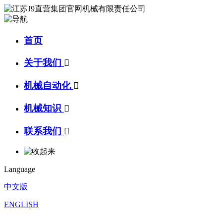
首页
关于我们

机械自动化

机械知识

联系我们

Language
中文版
ENGLISH