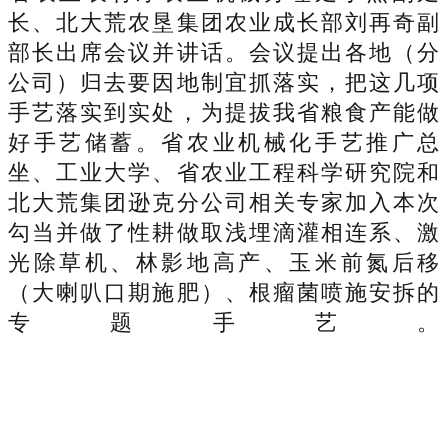
长、北大荒农垦集团农业成长部刘再奇副
部长出席会议并讲话。会议提出各地（分
公司）归去要因地制宜抓落实，把这几项
手艺落实到实处，为提拔我省粮食产能做
好手艺储蓄。省农业机械化手艺推广总
坐、工业大学、省农业工程科学研究院和
北大荒集团逊克分公司相关专家加入本次
勾当并做了性耕做取浅埋滴灌相连系、激
光除草机、林影地高产、玉米前氮后移
（大喇叭口期施肥）、根瘤菌喷施安拆的
专题手艺。