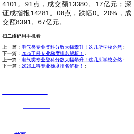
4101。91点，成交额13380。17亿元；深
证成指报14281。08点，跌幅0。20%，成
交额8391。67亿元。
扫二维码用手机看
上一篇：
电气类专业登科分数大幅攀升！这几所学校必然
:
下一篇：
2026工科专业梯度排名解析！
:
上一篇：
电气类专业登科分数大幅攀升！这几所学校必然
:
下一篇：
2026工科专业梯度排名解析！
:
销售热线
0523-87590811
联系电话：
0523-87590811
传真号码：0523-87686463
邮箱地址：
nj@jsnj.com