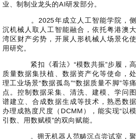
业、制制业龙头的AI研发部分。
。2025年成立人工智能学院，侧
沉机械人取人工智能融合，依托粤港澳大
湾区财产劣势，开展人形机械人场景化使
用研究。
紧扣《看法》“模数共振”步履，高
质量数据集扶植、数据资产化等使命，处
理工业场景“数据孤岛”“数据质量不脚”等痛
点。控制数据采集、清洗、建模、学问图
谱建立、合成数据生成等技术，熟悉数据
办理成熟度尺度（DCMM），能实现“以模
引数、用数赋模”的双向赋能。
。拥无机器人范畴沉点尝试室，聚