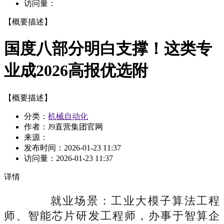
访问量：
【概要描述】
国度八部分明白支撑！这类专
业成2026高报优选附
【概要描述】
分类：
机械自动化
作者：J9直营集团官网
来源：
发布时间：
2026-01-23 11:37
访问量：
2026-01-23 11:37
详情
就业场景：工业大模子算法工程
师、智能芯片研发工程师，办事于智算企