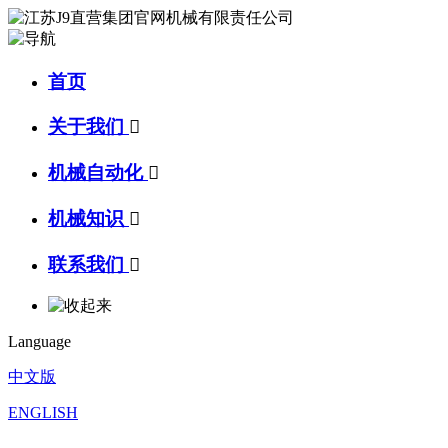
首页
关于我们

机械自动化

机械知识

联系我们

Language
中文版
ENGLISH