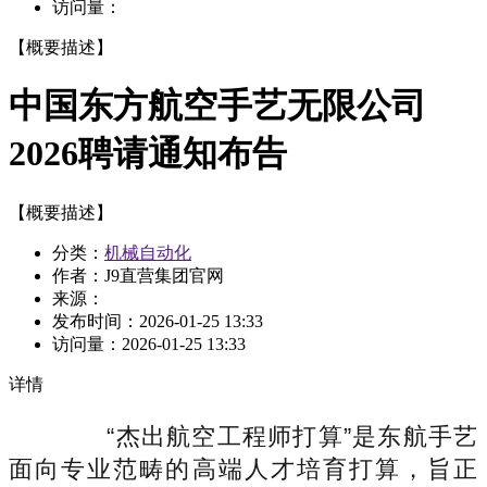
访问量：
【概要描述】
中国东方航空手艺无限公司
2026聘请通知布告
【概要描述】
分类：
机械自动化
作者：J9直营集团官网
来源：
发布时间：
2026-01-25 13:33
访问量：
2026-01-25 13:33
详情
“杰出航空工程师打算”是东航手艺
面向专业范畴的高端人才培育打算，旨正