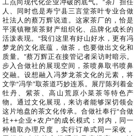
工点向现代化企业冲破的底气。”茶厂担任
人、同时也是寿宁县三言堂茶叶专业合做
社法人的蔡万辉说道。这家茶厂的，恰是
平溪镇鞭策茶财产组织化、品牌化成长的
活泼表现。“我们这里有好山好水，更有冯
梦龙的文化底蕴，做茶，也要做出文化和
质量。”蔡万辉正在接管记者采访时暗示。
步入合做社的展现空间，茶喷鼻取书喷鼻
交融。设想融入冯梦龙茶文化的元素，将
文学“冯学”取茶道巧妙连系。展厅陈列着金
牡丹、紫茶、高山荒原小菜茶等特色产
物。通过文化展现，来访者能够深切领会
这片地盘的茶文化传承。合做社奉行“合做
社++企业+农户”的成长模式：对内，同一
种植取办理尺度，实行订单式同一采收，