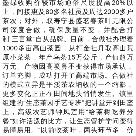
墨绿收购价较市场通俗尺度提高20%以
上，间接惠及80多名社员及周边2000多户
茶农；对外，取寿宁县盛茗春茶叶无限公
司深度合做，确保质量不变，并配合打
制“三言堂”自从品牌。目前，合做社办理着
1000多亩高山茶园，从打金牡丹取高山荒
原小菜茶，年产乌茶15万公斤，产值超万
万元。产物因高喷鼻不变获得市场承认，
订单充脚，成功打开了高端市场。合做社
的模式立异是平溪茶农增收的一个缩影，
更多变化正正在田间地头悄悄发生。镇里
组建的“生态茶园手艺专班”把讲堂开到田垄
上，高级农艺师钟凤莲用“给茶树吃养分
餐”如许活泼的比方，让生态管护学问变得
易懂易用。“以前收茶叶，两头环节多，价