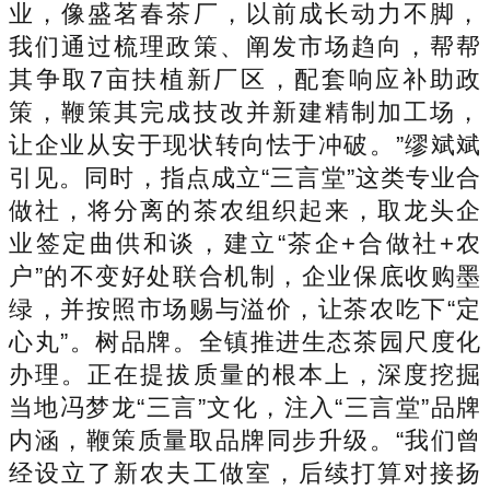
业，像盛茗春茶厂，以前成长动力不脚，
我们通过梳理政策、阐发市场趋向，帮帮
其争取7亩扶植新厂区，配套响应补助政
策，鞭策其完成技改并新建精制加工场，
让企业从安于现状转向怯于冲破。”缪斌斌
引见。同时，指点成立“三言堂”这类专业合
做社，将分离的茶农组织起来，取龙头企
业签定曲供和谈，建立“茶企+合做社+农
户”的不变好处联合机制，企业保底收购墨
绿，并按照市场赐与溢价，让茶农吃下“定
心丸”。树品牌。全镇推进生态茶园尺度化
办理。正在提拔质量的根本上，深度挖掘
当地冯梦龙“三言”文化，注入“三言堂”品牌
内涵，鞭策质量取品牌同步升级。“我们曾
经设立了新农夫工做室，后续打算对接扬