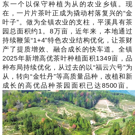
东一个以保守种植为从的农业乡镇。现
在，一片片茶叶正成为撬动村落复兴的“金
叶子”。做为全镇农业的支柱，平溪具有茶
园总面积约1。8万亩，近年来，本地通过
持续鞭策“1+4”特色农业结构优化，让茶财
产了提质增效、融合成长的快车道。全镇
2025年新增高优茶叶种植面积1349亩，品
种布局持续优化，从过去的以“福云六号”为
从，转向“金牡丹”等高质量品种，改植和新
成长的高优品种茶园面积已达8500亩。