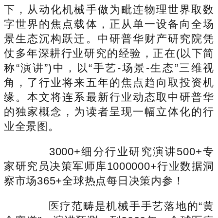
下，从动化机械手做为毗连物理世界取数
字世界的焦点载体，正从单一设备向全场
景生态沉构跃迁。中研普华财产研究院凭
仗多年深耕行业研究的经验，正在(以下简
称“演讲”)中，以“手艺-场景-生态”三维视
角，了行业将来五年的焦点趋向取投资机
缘。本文将连系最新行业动态取中研普华
的独家概念，为读者呈现一幅立体化的行
业全景图。
3000+细分行业研究演讲500+专
家研究员决策军师库1000000+行业数据洞
察市场365+全球热点每日决策内参！
医疗范畴是机械手手艺落地的“黄