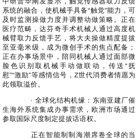
中研普华阐发显示，触觉传感器取力反馈
系统的融合，使机械手具备“触觉”能力，可
及时监测操做力度并调整动做策略。正在
医疗范畴，达芬奇手术机械人通过高度机
械臂取力反馈手艺，将大夫操做精度提拔
至亚毫米级，成为微创手术的焦点配备；
正在办事场景中，陪同机械人通过面部微
脸色识别取机械手动做联动，传送“抚
慰”“激励”等感情信号，Z世代消费者情愿为
此领取溢价。
· 全球化结构机缘：东南亚建厂催
生海外系统集成办事需求，欧洲市场通过
参取国际尺度制定提拔话语权。
正在智能制制海潮席卷全球的当