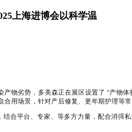
2025上海进博会以科学温
劣势，多美森正在展区设置了 “产物体验环
取合用场景，针对产后修复、更年期护理等常
植，结合平台、专家、等多方力量，配合消弭私