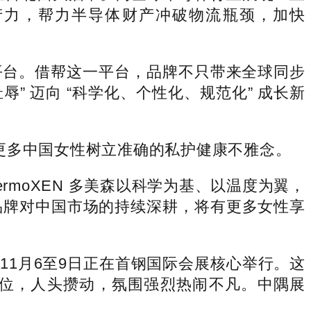
产力，帮力半导体财产冲破物流瓶颈，加快
台。借帮这一平台，品牌不只带来全球同步
” 迈向 “科学化、个性化、规范化” 成长新
更多中国女性树立准确的私护健康不雅念。
moXEN 多美森以科学为基、以温度为翼，
品牌对中国市场的持续深耕，将有更多女性享
11月6至9日正在首钢国际会展核心举行。这
位，人头攒动，氛围强烈热闹不凡。中隅展