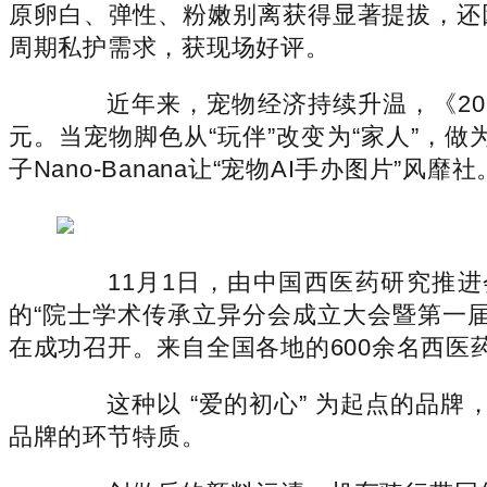
原卵白、弹性、粉嫩别离获得显著提拔，还
周期私护需求，获现场好评。
近年来，宠物经济持续升温，《2025
元。当宠物脚色从“玩伴”改变为“家人”，
子Nano-Banana让“宠物AI手办图片”风靡
11月1日，由中国西医药研究推进
的“院士学术传承立异分会成立大会暨第一
在成功召开。来自全国各地的600余名西医
这种以 “爱的初心” 为起点的品牌，
品牌的环节特质。