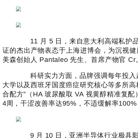
11 月 5 日，来自意大利高端私护品
证的杰出产物表态于上海进博会，为沉视健
美森创始人 Pantaleo 先生、首席产物官 C
科研实力方面，品牌强调每年投入超
大学以及西班牙国度癌症研究核心等多所高校和
合配方”（HA 玻尿酸取 VA 视黄醇精准
4周，干涩改善率达95%，不适缓解率100
9 月 10 日，亚洲半导体行业极具影响