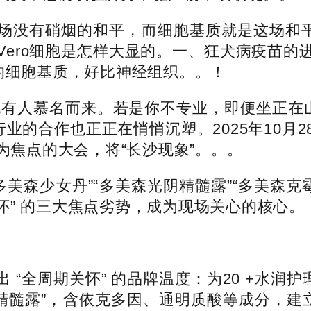
没有硝烟的和平，而细胞基质就是这场和平中
Vero细胞是怎样大显的。一、狂犬病疫苗的
的细胞基质，好比神经组织。。！
人慕名而来。若是你不专业，即便坐正在山
行业的合作也正正在悄悄沉塑。2025年10月
为焦点的大会，将“长沙现象”。。。
森少女丹”“多美森光阴精髓露”“多美森克
关怀” 的三大焦点劣势，成为现场关心的核心。
周期关怀” 的品牌温度：为20 +水润护理，3
髓露”，含依克多因、通明质酸等成分，建立“水