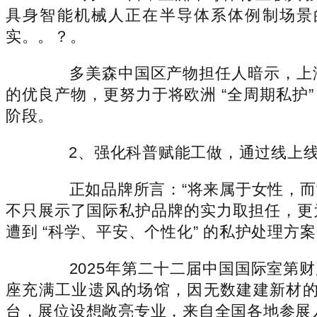
具身智能机械人正在半导体系体例制场景
实。。？。
多美森中国区产物担任人暗示，上海
的优良产物，更努力于将欧洲 “全周期私护”
阶段。
2、强化科普赋能工做，通过线上线下
正如品牌所言：“将来属于女性，而女性
不只展示了国际私护品牌的实力取担任，更
遭到 “科学、平安、个性化” 的私护处理
2025年第二十二届中国国际室第财产
座充满工业遗风的场馆，因无数建建新材
台，展位设想敞亮专业，来自全国各地参展