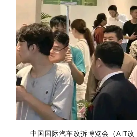
中国国际汽车改拆博览会（AIT改