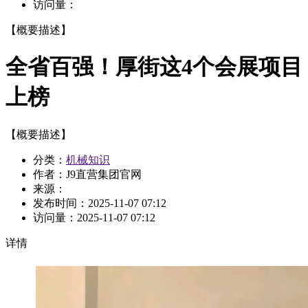
访问量：
【概要描述】
全省百强！厚街这4个会展项目
上榜
【概要描述】
分类：
机械知识
作者：J9直营集团官网
来源：
发布时间：
2025-11-07 07:12
访问量：
2025-11-07 07:12
详情