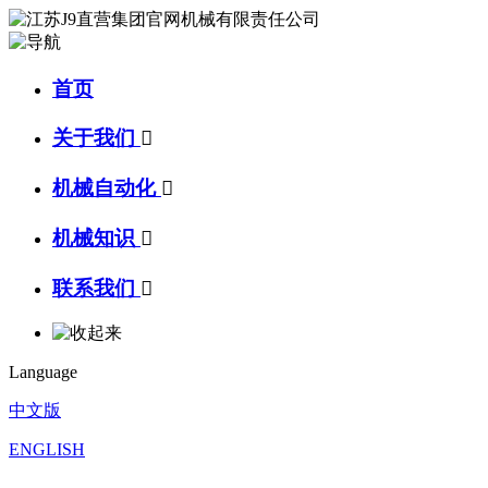
首页
关于我们

机械自动化

机械知识

联系我们

Language
中文版
ENGLISH