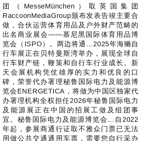
团（MesseMünchen）取英国集团
RaccoonMediaGroup颁布发表告竣主要合
做，合伙运营体育用品及户外财产范畴的
出名商业展会——慕尼黑国际体育用品博
览会（ISPO）。两边将通…2025年海獭自
行车展正在贝特曼斯湾举办，展现全球自
行车财产链，鞭策和自行车行业成长。新
天会展机构凭仗雄厚的实力和优良的口
碑，荣誉代办署理秘鲁国际电力及能源博
览会ENERGETICA，将做为中国区独家代
办署理机构全权担任2026年秘鲁国际电力
及能源展正在中国的招展工做及组团事
宜。秘鲁国际电力及能源博览会…自2022
年起，参展商通行证取不雅众门票已无法
用做公共交通通用车票，需要您自行采办