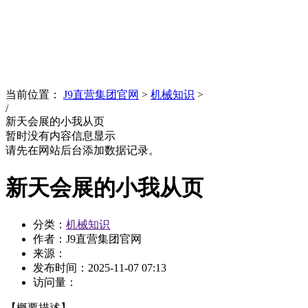
News
文化品牌
当前位置：
J9直营集团官网
>
机械知识
>
/
新天会展的小我从页
暂时没有内容信息显示
请先在网站后台添加数据记录。
新天会展的小我从页
分类：
机械知识
作者：J9直营集团官网
来源：
发布时间：
2025-11-07 07:13
访问量：
【概要描述】